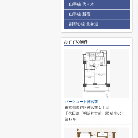
山手線 代々木
山手線 新宿
副都心線 北参道
おすすめ物件
パークコート神宮前
東京都渋谷区神宮前１丁目
千代田線「明治神宮前」駅 徒歩6分
築17年