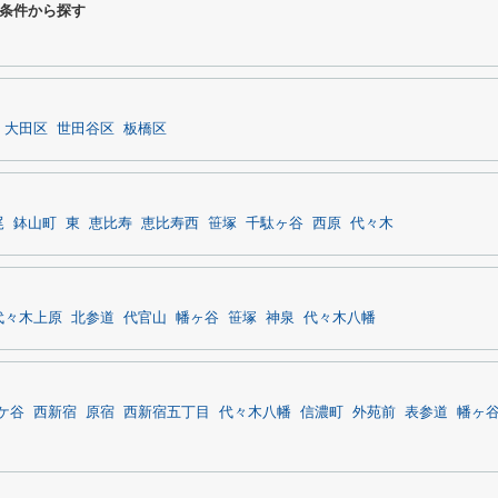
条件から探す
大田区
世田谷区
板橋区
尾
鉢山町
東
恵比寿
恵比寿西
笹塚
千駄ヶ谷
西原
代々木
代々木上原
北参道
代官山
幡ヶ谷
笹塚
神泉
代々木八幡
ケ谷
西新宿
原宿
西新宿五丁目
代々木八幡
信濃町
外苑前
表参道
幡ヶ