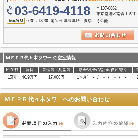
03-6419-4118
〒107-0062
東京都港区南青山５丁目
9:30～18:30 定休日:年末年始、夏季、その他
ＭＦＰＲ代々木タワー
の空室情報
所在階
賃料
管理費・共益費
敷金/礼金/保証金/償却/敷引
15階
46.9万円
17,000円
/
/
/
/
1ヶ月
-
-
-
-
ＭＦＰＲ代々木タワー
へのお問い合わせ