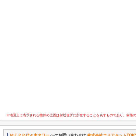
※地図上に表示される物件の位置は付近住所に所在することを表すものであり、実際
ＭＦＰＲ代々木タワー
へのお問い合わせは
株式会社エヌアセットTOK