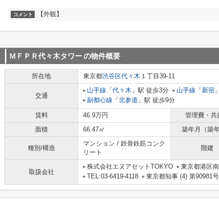
【外観】
コメント
ＭＦＰＲ代々木タワー
の物件概要
所在地
東京都
渋谷区
代々木
１丁目39-11
山手線
「
代々木
」駅 徒歩3分
山手線
「
新宿
交通
副都心線
「
北参道
」駅 徒歩9分
賃料
46.9万円
管理費・共
面積
66.47㎡
築年月（築
マンション / 鉄骨鉄筋コンク
種別/構造
階建
リート
株式会社エヌアセットTOKYO
東京都港区南
取扱会社
TEL:03-6419-4118
東京都知事 (4) 第90981号