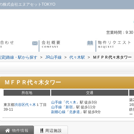
株式会社エヌアセットTOKYO
営業時間：9:30～
賃貸)路線・駅から探す
>
JR山手線
>
代々木駅
>
ＭＦＰＲ代々木タワー
ＭＦＰＲ代々木タワー
所在地
交通
築
山手線
「
代々木
」駅 徒歩3分
東京都
渋谷区
代々木
１丁目
1
山手線
「
新宿
」駅 徒歩11分
39-11
鉄
副都心線
「
北参道
」駅 徒歩9分
ー
物件情報
周辺施設