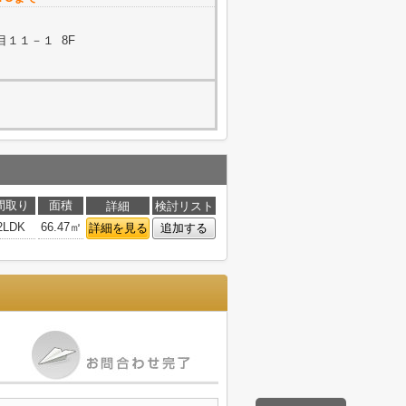
１１－１ 8F
間取り
面積
詳細
検討リスト
2LDK
66.47㎡
詳細を見る
追加する