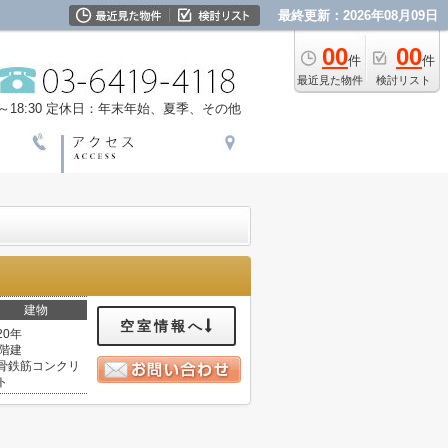
最終更新：2026年08月09日
00
00
件
件
最近見た物件
検討リスト
18:30
定休日：年末年始、夏季、その他
建物
空室情報へ
20年
6階建
骨鉄筋コンクリ
ト