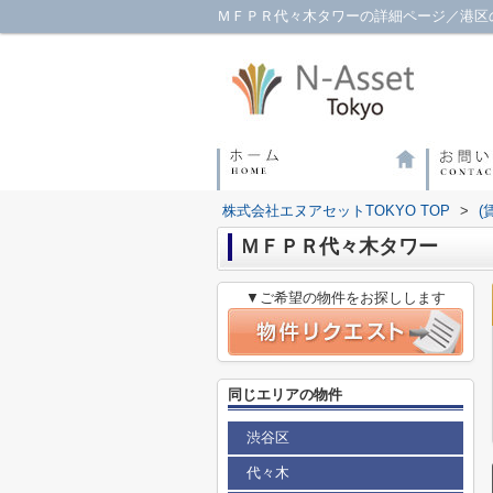
ＭＦＰＲ代々木タワーの詳細ページ／港区の
株式会社エヌアセットTOKYO TOP
>
(
ＭＦＰＲ代々木タワー
▼ご希望の物件をお探しします
同じエリアの物件
渋谷区
代々木