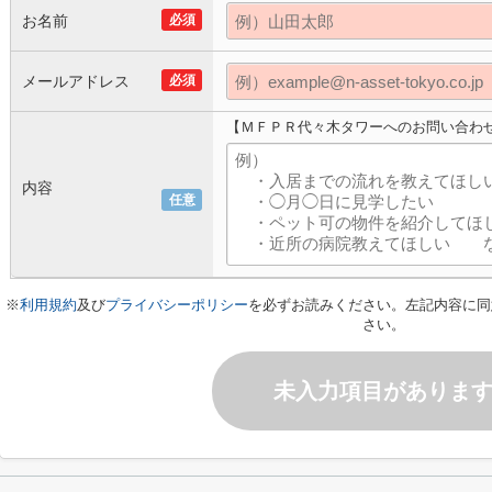
お名前
必須
メールアドレス
必須
【ＭＦＰＲ代々木タワーへのお問い合わ
内容
任意
※
利用規約
及び
プライバシーポリシー
を必ずお読みください。左記内容に同
さい。
未入力項目がありま