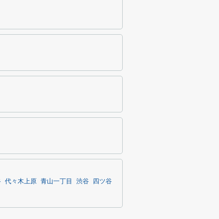
谷
代々木上原
青山一丁目
渋谷
四ツ谷