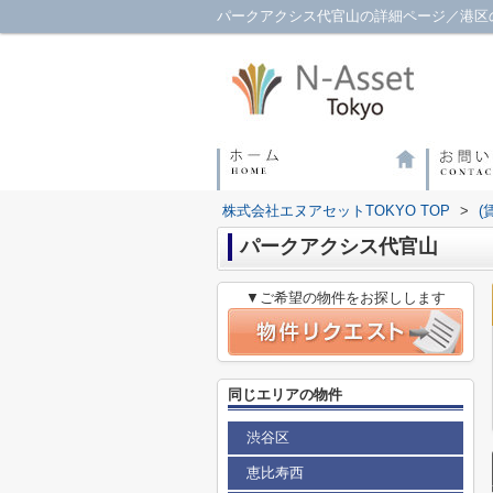
パークアクシス代官山の詳細ページ／港区の
株式会社エヌアセットTOKYO TOP
>
(
パークアクシス代官山
▼ご希望の物件をお探しします
同じエリアの物件
渋谷区
恵比寿西