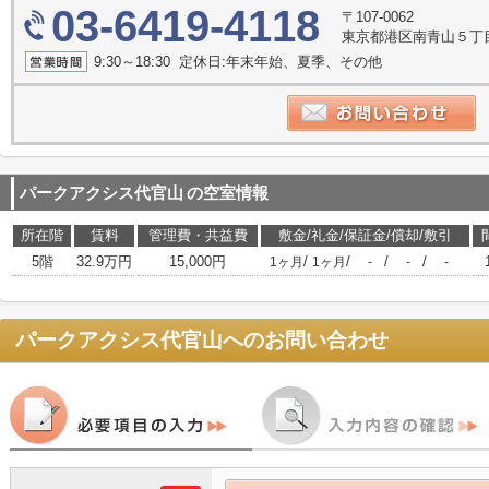
03-6419-4118
〒107-0062
東京都港区南青山５丁目
9:30～18:30 定休日:年末年始、夏季、その他
パークアクシス代官山
の空室情報
所在階
賃料
管理費・共益費
敷金/礼金/保証金/償却/敷引
5階
32.9万円
15,000円
/
/
/
/
1ヶ月
1ヶ月
-
-
-
パークアクシス代官山
へのお問い合わせ