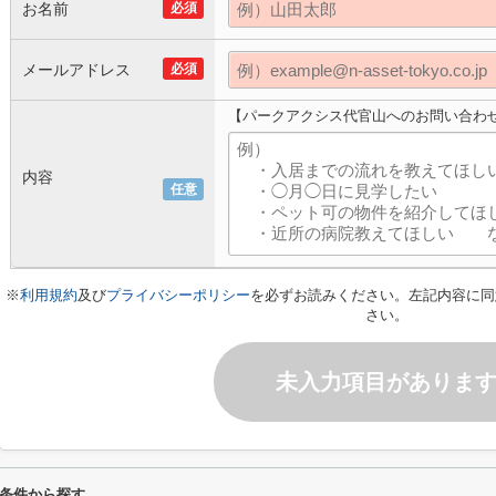
お名前
必須
メールアドレス
必須
【パークアクシス代官山へのお問い合わ
内容
任意
※
利用規約
及び
プライバシーポリシー
を必ずお読みください。左記内容に同
さい。
未入力項目がありま
条件から探す