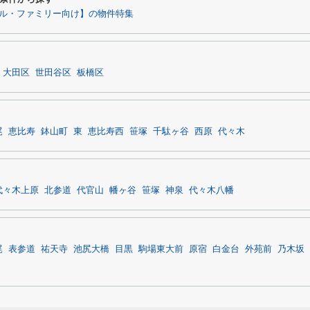
ル・ファミリー向け】の物件特集
大田区
世田谷区
板橋区
尾
恵比寿
鉢山町
東
恵比寿西
笹塚
千駄ヶ谷
西原
代々木
代々木上原
北参道
代官山
幡ヶ谷
笹塚
神泉
代々木八幡
尾
表参道
祐天寺
池尻大橋
目黒
駒場東大前
原宿
白金台
外苑前
乃木坂