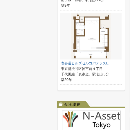
山手線「渋谷」駅 徒歩14分
築3年
表参道ヒルズゼルコバテラスE
東京都渋谷区神宮前４丁目
千代田線「表参道」駅 徒歩3分
築20年