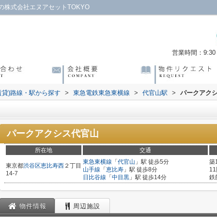
株式会社エヌアセットTOKYO
営業時間：9:30～
賃貸)路線・駅から探す
>
東急電鉄東急東横線
>
代官山駅
>
パークアク
パークアクシス代官山
所在地
交通
東急東横線
「
代官山
」駅 徒歩5分
築
東京都
渋谷区
恵比寿西
２丁目
山手線
「
恵比寿
」駅 徒歩8分
1
14-7
日比谷線
「
中目黒
」駅 徒歩14分
鉄
物件情報
周辺施設