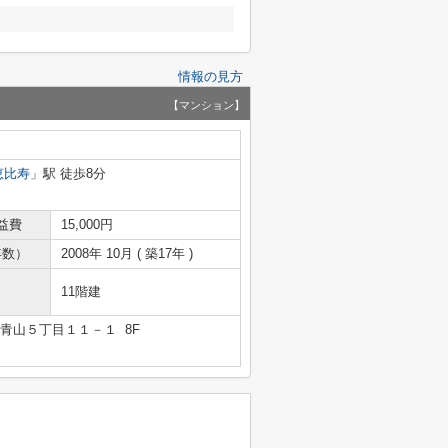
情報の見方
【マンション】
恵比寿
」駅 徒歩8分
益費
15,000円
年数）
2008年 10月 ( 築17年 )
11階建
青山５丁目１１－１ 8F