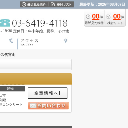
最終更新：2026年08月07日
00
00
件
件
最近見た物件
検討リスト
18:30
定休日：年末年始、夏季、その他
シス代官山
建物
空室情報へ
17年
1階建
筋コンクリート