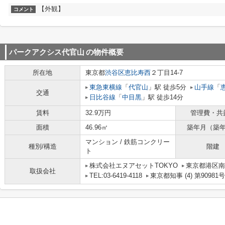
【外観】
コメント
パークアクシス代官山
の物件概要
所在地
東京都
渋谷区
恵比寿西
２丁目14-7
東急東横線
「
代官山
」駅 徒歩5分
山手線
「
交通
日比谷線
「
中目黒
」駅 徒歩14分
賃料
32.9万円
管理費・共
面積
46.96㎡
築年月（築
マンション / 鉄筋コンクリー
種別/構造
階建
ト
株式会社エヌアセットTOKYO
東京都港区南
取扱会社
TEL:03-6419-4118
東京都知事 (4) 第90981号