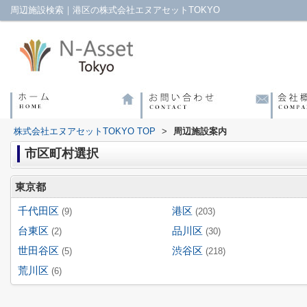
周辺施設検索｜港区の株式会社エヌアセットTOKYO
株式会社エヌアセットTOKYO TOP
>
周辺施設案内
市区町村選択
東京都
千代田区
港区
(9)
(203)
台東区
品川区
(2)
(30)
世田谷区
渋谷区
(5)
(218)
荒川区
(6)