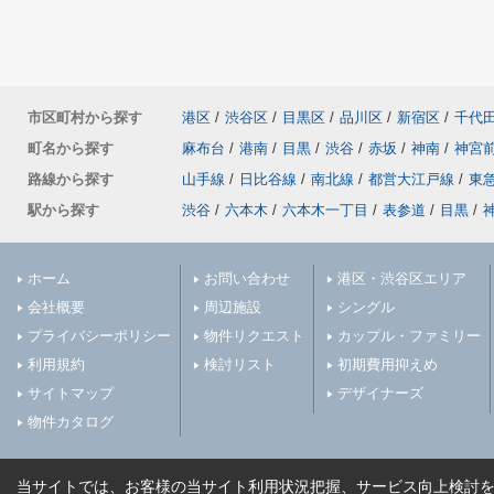
市区町村から探す
港区
/
渋谷区
/
目黒区
/
品川区
/
新宿区
/
千代
町名から探す
麻布台
/
港南
/
目黒
/
渋谷
/
赤坂
/
神南
/
神宮
路線から探す
山手線
/
日比谷線
/
南北線
/
都営大江戸線
/
東
駅から探す
渋谷
/
六本木
/
六本木一丁目
/
表参道
/
目黒
/
ホーム
お問い合わせ
港区・渋谷区エリア
会社概要
周辺施設
シングル
プライバシーポリシー
物件リクエスト
カップル・ファミリー
利用規約
検討リスト
初期費用抑えめ
サイトマップ
デザイナーズ
物件カタログ
当サイトでは、お客様の当サイト利用状況把握、サービス向上検討を目