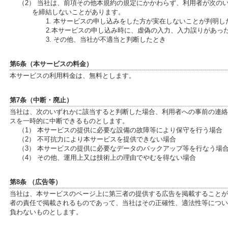
（2） 当社は、前項その他本規約の規定にかかわらず、利用者が次の
を締結しないことがあります。
1. 本サービスの申し込みをした方が実在しないことが判明し
2.本サービスの申し込み時に、虚偽の入力、入力誤りがあっ
3. その他、当社が不適当と判断したとき
第6条（本サービスの料金）
本サービスの利用料金は、無料とします。
第7条（中断・廃止）
当社は、次のいずれかに該当すると判断した場合、利用者への事前の連絡
スを一時的に中断できるものとします。
（1） 本サービスの提供に必要な設備の故障等により保守を行う場合
（2） 不可抗力により本サービスを提供できない場合
（3） 本サービスの提供に必要なデータのバックアップ等を行なう場
（4） その他、運用上又は技術上の理由でやむを得ない場合
第8条 （広告等）
当社は、本サービスのページ上に第三者の提供する広告を掲載することが
者の責任で掲載されるものであって、当社はその正確性、適法性等につい
負わないものとします。