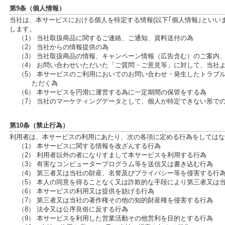
第9条（個人情報）
当社は、本サービスにおける個人を特定する情報(以下｢個人情報｣といい
します。
（1） 当社取扱商品に関するご連絡、ご通知、資料送付の為
（2） 当社からの情報提供の為
（3） 当社取扱商品の情報、キャンペーン情報（広告含む）のご案内
（4） お問い合わせいただいた「ご質問・ご意見等」に対して、当社
（5） 本サービスのご利用においてのお問い合わせ・発生したトラブ
ただく為
（6） 本サービスを円滑に運営する為に一定期間の保管をする為
（7） 当社のマーケティングデータとして、個人が特定できない形で
第10条（禁止行為）
利用者は、本サービスの利用にあたり、次の各項に定める行為をしてはな
（1） 本サービスに関する情報を改ざんする行為
（2） 利用者以外の者になりすまして本サービスを利用する行為
（3） 有害なコンピュータープログラム等を送信又は書き込む行為
（4） 第三者又は当社の財産、名誉及びプライバシー等を侵害する行
（5） 本人の同意を得ることなく又は詐欺的な手段により第三者又は
（6） 本サービスの利用又は提供を妨げる行為
（7） 第三者又は当社の著作権その他の知的財産権を侵害する行為
（8） 法令又は公序良俗に反する行為
（9） 本サービスを利用した営業活動その他営利を目的とする行為