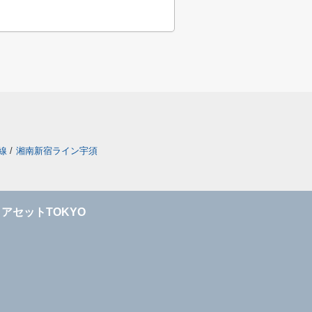
線
/
湘南新宿ライン宇須
アセットTOKYO