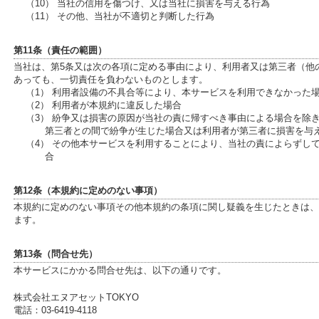
（10） 当社の信用を傷つけ、又は当社に損害を与える行為
（11） その他、当社が不適切と判断した行為
第11条（責任の範囲）
当社は、第5条又は次の各項に定める事由により、利用者又は第三者（他
あっても、一切責任を負わないものとします。
（1） 利用者設備の不具合等により、本サービスを利用できなかった
（2） 利用者が本規約に違反した場合
（3） 紛争又は損害の原因が当社の責に帰すべき事由による場合を除
第三者との間で紛争が生じた場合又は利用者が第三者に損害を与
（4） その他本サービスを利用することにより、当社の責によらずし
合
第12条（本規約に定めのない事項）
本規約に定めのない事項その他本規約の条項に関し疑義を生じたときは、
ます。
第13条（問合せ先）
本サービスにかかる問合せ先は、以下の通りです。
株式会社エヌアセットTOKYO
電話：03-6419-4118