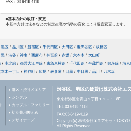
FAX：03-6419-4119
■基本方針の改訂・変更
本基本方針は法令などの制定改廃や情勢の変化により適宜変更します。
目黒区
/
品川区
/
新宿区
/
千代田区
/
大田区
/
世田谷区
/
板橋区
目黒
/
渋谷
/
神南
/
西麻布
/
神宮前
/
赤坂
/
六本木
/
大山町
線
/
南北線
/
都営大江戸線
/
東急東横線
/
千代田線
/
半蔵門線
/
銀座線
/
埼京
六本木一丁目
/
神谷町
/
広尾
/
表参道
/
目黒
/
中目黒
/
品川
/
乃木坂
渋谷区、港区の賃貸は株式会社エヌ
港区・渋谷区エリア
シングル
東京都港区南青山５丁目１１－１ 8F
ト
カップル・ファミリー
TEL:03-6419-4118
初期費用抑えめ
FAX:03-6419-4119
デザイナーズ
Copyright(c) 株式会社エヌアセットTOKYO
All Rights Reserved.