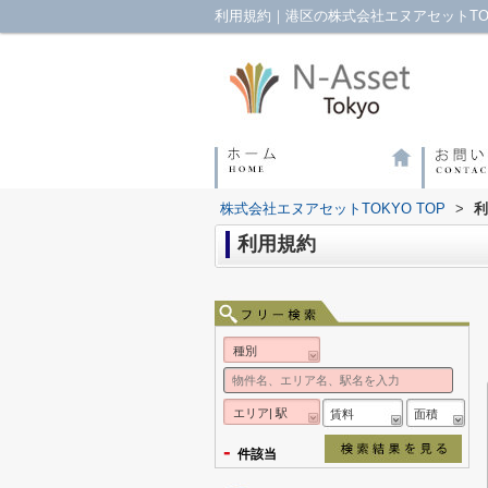
利用規約｜港区の株式会社エヌアセットTO
株式会社エヌアセットTOKYO TOP
>
利
利用規約
種別
エリア| 駅
賃料
面積
-
件該当