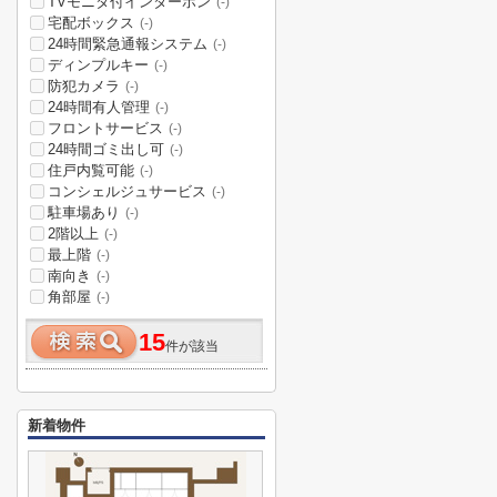
TVモニタ付インターホン
(-)
宅配ボックス
(-)
24時間緊急通報システム
(-)
ディンプルキー
(-)
防犯カメラ
(-)
24時間有人管理
(-)
フロントサービス
(-)
24時間ゴミ出し可
(-)
住戸内覧可能
(-)
コンシェルジュサービス
(-)
駐車場あり
(-)
2階以上
(-)
最上階
(-)
南向き
(-)
角部屋
(-)
15
件が該当
新着物件