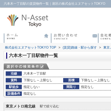
六本木一丁目駅の賃貸物件一覧｜港区の株式会社エヌアセットTOKYO
株式会社エヌアセットTOKYO TOP
>
(賃貸)路線・駅から探す
>
東京
六本木一丁目駅物件一覧
沿線
六本木一丁目駅
賃料
下限なし～上限なし
面積
下限なし～上限なし
駅徒歩
指定しない
間取り
指定なし
設備条件
指定なし
東京メトロ南北線
駅で絞り込む