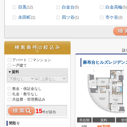
目黒
白金台
白金高輪
(12)
(5)
(5)
永田町
四ツ谷
市ケ谷
(1)
(1)
(2)
該
アパート
マンション
麻布台ヒルズレジデン
一戸建て
▼賃料
～
敷金・保証金なし
礼金・敷引なし
共益費・管理費込み
15
件が該当
所在階
賃料
管
間取り
89
万円
6階