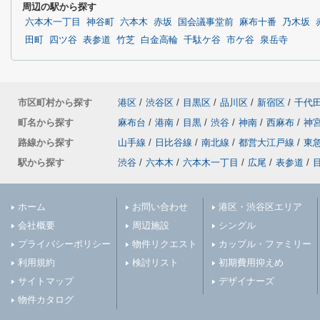
周辺の駅から探す
六本木一丁目
神谷町
六本木
赤坂
国会議事堂前
麻布十番
乃木坂
田町
四ツ谷
表参道
竹芝
白金高輪
千駄ケ谷
市ケ谷
泉岳寺
市区町村から探す
港区
/
渋谷区
/
目黒区
/
品川区
/
新宿区
/
千代
町名から探す
麻布台
/
港南
/
目黒
/
渋谷
/
神南
/
西麻布
/
神
路線から探す
山手線
/
日比谷線
/
南北線
/
都営大江戸線
/
東
駅から探す
渋谷
/
六本木
/
六本木一丁目
/
広尾
/
表参道
/
ホーム
お問い合わせ
港区・渋谷区エリア
会社概要
周辺施設
シングル
プライバシーポリシー
物件リクエスト
カップル・ファミリー
利用規約
検討リスト
初期費用抑えめ
サイトマップ
デザイナーズ
物件カタログ