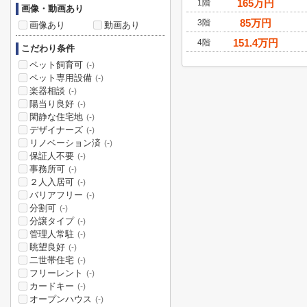
165
万円
1階
画像・動画あり
85
万円
3階
画像あり
動画あり
151.4
万円
4階
こだわり条件
ペット飼育可
(-)
ペット専用設備
(-)
楽器相談
(-)
陽当り良好
(-)
閑静な住宅地
(-)
デザイナーズ
(-)
リノベーション済
(-)
保証人不要
(-)
事務所可
(-)
２人入居可
(-)
バリアフリー
(-)
分割可
(-)
分譲タイプ
(-)
管理人常駐
(-)
眺望良好
(-)
二世帯住宅
(-)
フリーレント
(-)
カードキー
(-)
オープンハウス
(-)