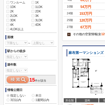
ワンルーム
1K
54
万円
10階
1DK
1LDK
2K
2DK
153
万円
24階
2LDK
3K
120
万円
3DK
3LDK
25階
4K
4DK
67
万円
27階
4LDK以上
その他の空室情報(全
12
+
面積
～
駅からの徒歩
麻布第一マンションズ
築年数
15
件が該当
情報公開日
指定しない
本日
3日以内
1週間以内
所在階
賃料