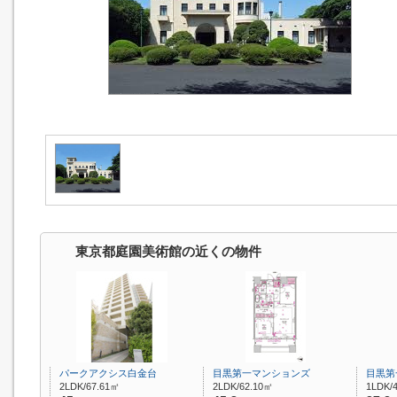
東京都庭園美術館の近くの物件
パークアクシス白金台
目黒第一マンションズ
目黒第
2LDK/67.61㎡
2LDK/62.10㎡
1LDK/