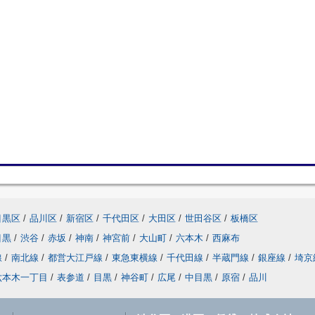
目黒区
/
品川区
/
新宿区
/
千代田区
/
大田区
/
世田谷区
/
板橋区
目黒
/
渋谷
/
赤坂
/
神南
/
神宮前
/
大山町
/
六本木
/
西麻布
線
/
南北線
/
都営大江戸線
/
東急東横線
/
千代田線
/
半蔵門線
/
銀座線
/
埼京
六本木一丁目
/
表参道
/
目黒
/
神谷町
/
広尾
/
中目黒
/
原宿
/
品川