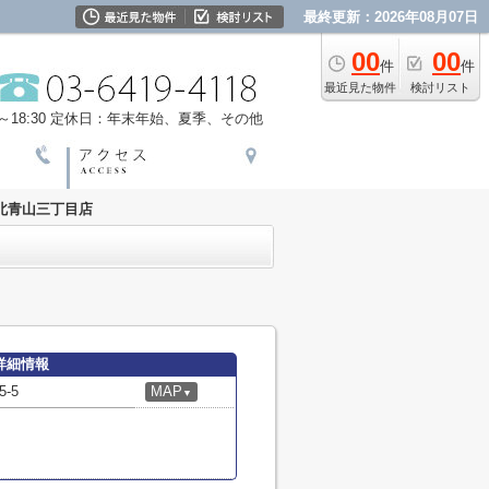
最終更新：2026年08月07日
00
00
件
件
最近見た物件
検討リスト
18:30
定休日：年末年始、夏季、その他
北青山三丁目店
詳細情報
-5
MAP
▼