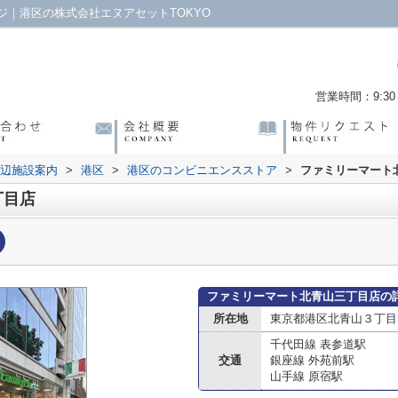
｜港区の株式会社エヌアセットTOKYO
営業時間：9:30～
辺施設案内
>
港区
>
港区のコンビニエンスストア
>
ファミリーマート
丁目店
ファミリーマート北青山三丁目店の
所在地
東京都港区北青山３丁目5
千代田線 表参道駅
交通
銀座線 外苑前駅
山手線 原宿駅