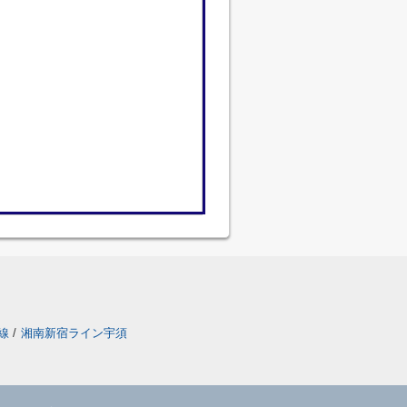
線
/
湘南新宿ライン宇須