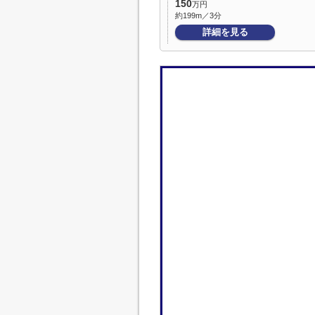
150
万円
約199m／3分
詳細を見る