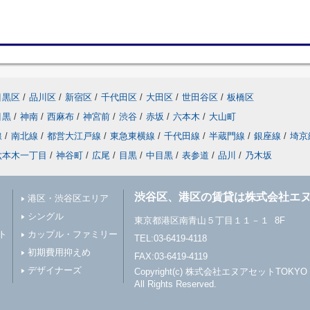
目黒区
/
品川区
/
新宿区
/
千代田区
/
大田区
/
世田谷区
/
板橋区
目黒
/
神南
/
西麻布
/
神宮前
/
渋谷
/
赤坂
/
六本木
/
大山町
線
/
南北線
/
都営大江戸線
/
東急東横線
/
千代田線
/
半蔵門線
/
銀座線
/
埼京
六本木一丁目
/
神谷町
/
広尾
/
目黒
/
中目黒
/
表参道
/
品川
/
乃木坂
渋谷区、港区の賃貸は株式会社エヌ
港区・渋谷区エリア
シングル
東京都港区南青山５丁目１１－１ 8F
ト
カップル・ファミリー
TEL:03-6419-4118
初期費用抑えめ
FAX:03-6419-4119
デザイナーズ
Copyright(c) 株式会社エヌアセットTOKYO
All Rights Reserved.