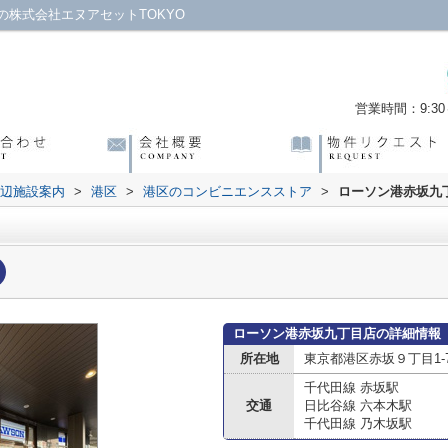
株式会社エヌアセットTOKYO
営業時間：9:30～
辺施設案内
>
港区
>
港区のコンビニエンスストア
>
ローソン港赤坂九
ローソン港赤坂九丁目店の詳細情報
所在地
東京都港区赤坂９丁目1-
千代田線 赤坂駅
交通
日比谷線 六本木駅
千代田線 乃木坂駅