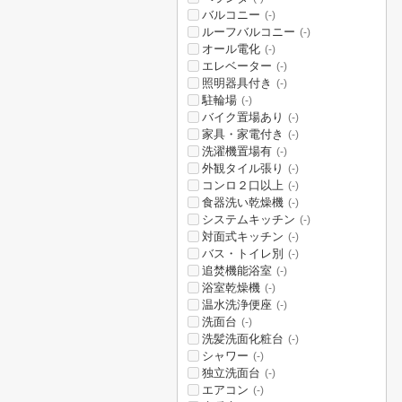
バルコニー
(-)
ルーフバルコニー
(-)
オール電化
(-)
エレベーター
(-)
照明器具付き
(-)
駐輪場
(-)
バイク置場あり
(-)
家具・家電付き
(-)
洗濯機置場有
(-)
外観タイル張り
(-)
コンロ２口以上
(-)
食器洗い乾燥機
(-)
システムキッチン
(-)
対面式キッチン
(-)
バス・トイレ別
(-)
追焚機能浴室
(-)
浴室乾燥機
(-)
温水洗浄便座
(-)
洗面台
(-)
洗髪洗面化粧台
(-)
シャワー
(-)
独立洗面台
(-)
エアコン
(-)