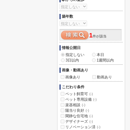
築年数
1
件が該当
情報公開日
指定しない
本日
3日以内
1週間以内
画像・動画あり
画像あり
動画あり
こだわり条件
ペット飼育可
(-)
ペット専用設備
(-)
楽器相談
(-)
陽当り良好
(-)
閑静な住宅地
(-)
デザイナーズ
(-)
リノベーション済
(-)