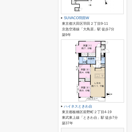
SUVACO羽田W
東京都大田区羽田２丁目9-11
京急空港線「大鳥居」駅 徒歩7分
築9年
ハイネスときわ台
東京都板橋区前野町２丁目4-19
東武東上線「ときわ台」駅 徒歩7分
築37年