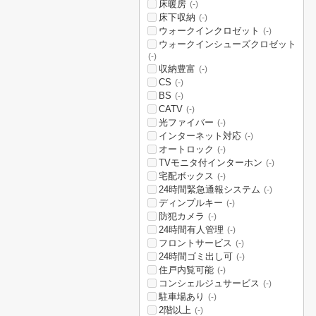
床暖房
(-)
床下収納
(-)
ウォークインクロゼット
(-)
ウォークインシューズクロゼット
(-)
収納豊富
(-)
CS
(-)
BS
(-)
CATV
(-)
光ファイバー
(-)
インターネット対応
(-)
オートロック
(-)
TVモニタ付インターホン
(-)
宅配ボックス
(-)
24時間緊急通報システム
(-)
ディンプルキー
(-)
防犯カメラ
(-)
24時間有人管理
(-)
フロントサービス
(-)
24時間ゴミ出し可
(-)
住戸内覧可能
(-)
コンシェルジュサービス
(-)
駐車場あり
(-)
2階以上
(-)