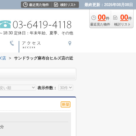
最終更新：2026年08月08日
00
00
件
件
最近見た物件
検討リスト
18:30
定休日：年末年始、夏季、その他
ズ店
>
サンドラッグ麻布台ヒルズ店の近
表示件数：
3分