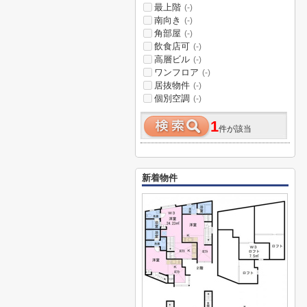
最上階
(-)
南向き
(-)
角部屋
(-)
飲食店可
(-)
高層ビル
(-)
ワンフロア
(-)
居抜物件
(-)
個別空調
(-)
1
件が該当
新着物件