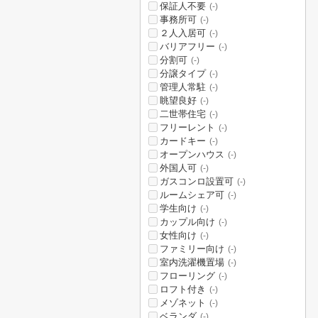
保証人不要
(-)
事務所可
(-)
２人入居可
(-)
バリアフリー
(-)
分割可
(-)
分譲タイプ
(-)
管理人常駐
(-)
眺望良好
(-)
二世帯住宅
(-)
フリーレント
(-)
カードキー
(-)
オープンハウス
(-)
外国人可
(-)
ガスコンロ設置可
(-)
ルームシェア可
(-)
学生向け
(-)
カップル向け
(-)
女性向け
(-)
ファミリー向け
(-)
室内洗濯機置場
(-)
フローリング
(-)
ロフト付き
(-)
メゾネット
(-)
ベランダ
(-)