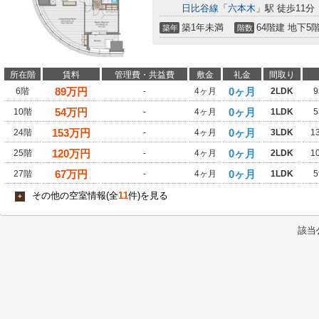
日比谷線
「
六本木
」駅 徒歩11分
築1年未満
64階建 地下5
築年
階数
所在階
賃料
管理費・共益費
敷金
礼金
間取り
89
万円
0ヶ月
6階
-
4ヶ月
2LDK
9
54
万円
0ヶ月
10階
-
4ヶ月
1LDK
5
153
万円
0ヶ月
24階
-
4ヶ月
3LDK
1
120
万円
0ヶ月
25階
-
4ヶ月
2LDK
1
67
万円
0ヶ月
27階
-
4ヶ月
1LDK
5
その他の空室情報(全
11
件)を見る
+
該当