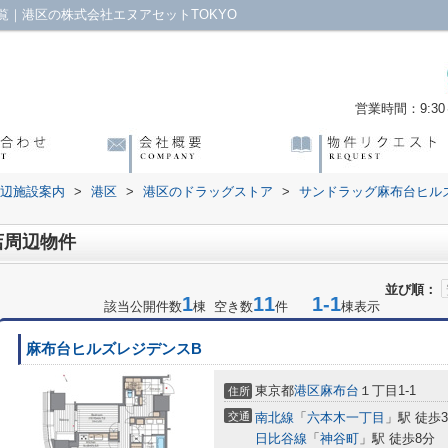
｜港区の株式会社エヌアセットTOKYO
営業時間：9:30～
辺施設案内
>
港区
>
港区のドラッグストア
>
サンドラッグ麻布台ヒル
店周辺物件
並び順：
1
11
1-1
該当公開件数
棟 空き数
件
棟表示
麻布台ヒルズレジデンスB
東京都
港区
麻布台
１丁目1-1
住所
交通
南北線
「
六本木一丁目
」駅 徒歩
日比谷線
「
神谷町
」駅 徒歩8分