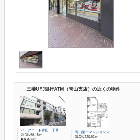
三菱UFJ銀行ATM（青山支店）の近くの物件
パークコート青山一丁目
青山第一マンションズ
2LDK/68.15㎡
3LDK/220.92㎡
59.9