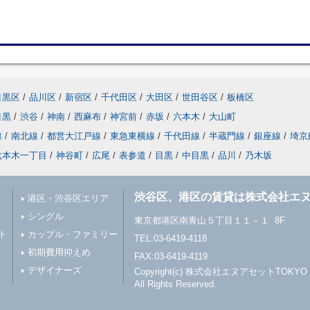
目黒区
/
品川区
/
新宿区
/
千代田区
/
大田区
/
世田谷区
/
板橋区
目黒
/
渋谷
/
神南
/
西麻布
/
神宮前
/
赤坂
/
六本木
/
大山町
線
/
南北線
/
都営大江戸線
/
東急東横線
/
千代田線
/
半蔵門線
/
銀座線
/
埼京
六本木一丁目
/
神谷町
/
広尾
/
表参道
/
目黒
/
中目黒
/
品川
/
乃木坂
渋谷区、港区の賃貸は株式会社エヌ
港区・渋谷区エリア
シングル
東京都港区南青山５丁目１１－１ 8F
ト
カップル・ファミリー
TEL:03-6419-4118
初期費用抑えめ
FAX:03-6419-4119
デザイナーズ
Copyright(c) 株式会社エヌアセットTOKYO
All Rights Reserved.