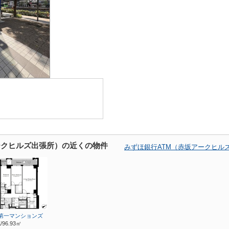
ークヒルズ出張所）の近くの物件
みずほ銀行ATM（赤坂アークヒル
第一マンションズ
/96.93㎡