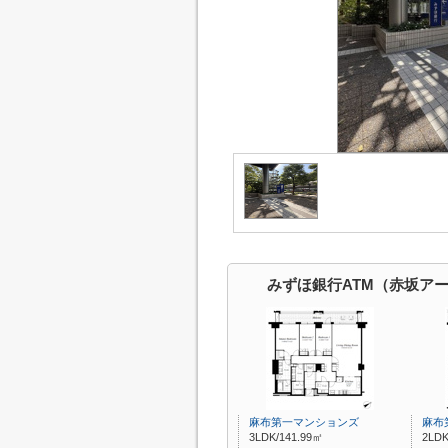
みずほ銀行ATM（赤坂ア
麻布第一マンションズ
麻布
3LDK/141.99㎡
2LDK