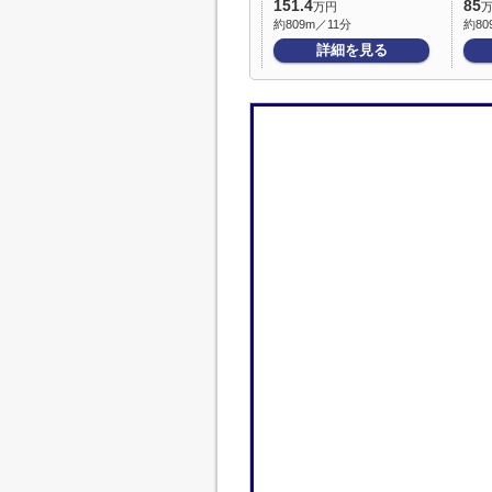
151.4
85
万円
約809m／11分
約80
詳細を見る