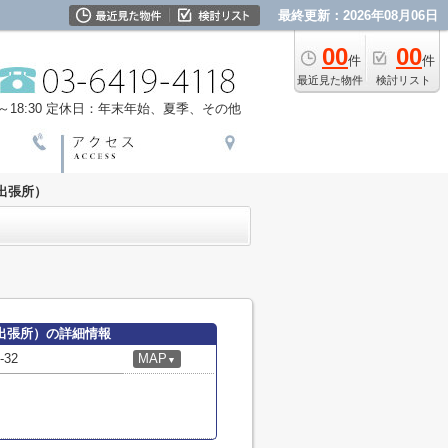
最終更新：2026年08月06日
00
00
件
件
最近見た物件
検討リスト
18:30
定休日：年末年始、夏季、その他
出張所）
出張所）の詳細情報
32
MAP
▼