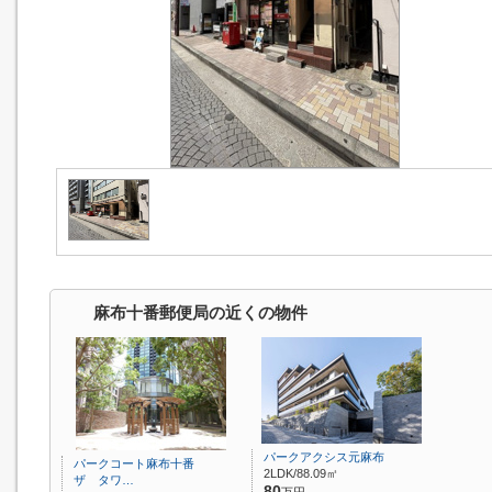
麻布十番郵便局の近くの物件
パークアクシス元麻布
パークコート麻布十番
2LDK/88.09㎡
ザ タワ…
80