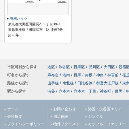
蒼梧ハイツ
東京都大田区田園調布３丁目39-3
東急東横線「田園調布」駅 徒歩7分
築28年
市区町村から探す
港区
/
渋谷区
/
目黒区
/
品川区
/
大田区
/
新宿
町名から探す
麻布台
/
港南
/
目黒
/
赤坂
/
神南
/
神宮前
/
桜
路線から探す
山手線
/
南北線
/
日比谷線
/
都営大江戸線
/
東
駅から探す
渋谷
/
六本木
/
六本木一丁目
/
神谷町
/
目黒
/
ホーム
お問い合わせ
港区・渋谷区エリア
会社概要
周辺施設
シングル
プライバシーポリシー
物件リクエスト
カップル・ファミリー