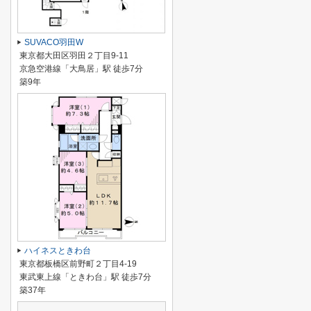
SUVACO羽田W
東京都大田区羽田２丁目9-11
京急空港線「大鳥居」駅 徒歩7分
築9年
ハイネスときわ台
東京都板橋区前野町２丁目4-19
東武東上線「ときわ台」駅 徒歩7分
築37年