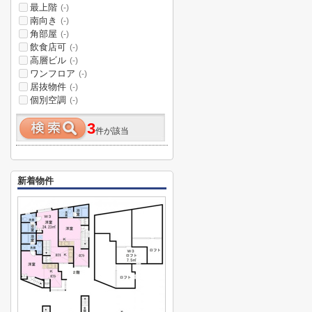
最上階
(-)
南向き
(-)
角部屋
(-)
飲食店可
(-)
高層ビル
(-)
ワンフロア
(-)
居抜物件
(-)
個別空調
(-)
3
件が該当
新着物件