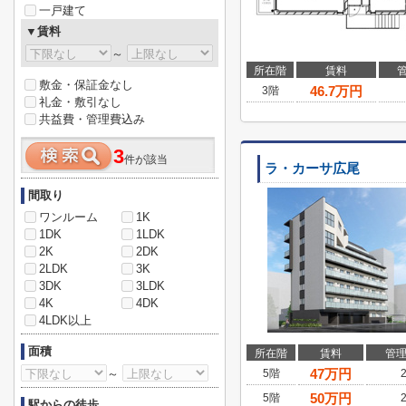
一戸建て
▼賃料
～
所在階
賃料
敷金・保証金なし
46.7
万円
3階
礼金・敷引なし
共益費・管理費込み
3
件が該当
ラ・カーサ広尾
間取り
ワンルーム
1K
1DK
1LDK
2K
2DK
2LDK
3K
3DK
3LDK
4K
4DK
4LDK以上
面積
所在階
賃料
管
47
万円
～
5階
50
万円
5階
駅からの徒歩