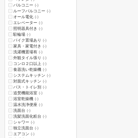
バルコニー
(-)
ルーフバルコニー
(-)
オール電化
(-)
エレベーター
(-)
照明器具付き
(-)
駐輪場
(-)
バイク置場あり
(-)
家具・家電付き
(-)
洗濯機置場有
(-)
外観タイル張り
(-)
コンロ２口以上
(-)
食器洗い乾燥機
(-)
システムキッチン
(-)
対面式キッチン
(-)
バス・トイレ別
(-)
追焚機能浴室
(-)
浴室乾燥機
(-)
温水洗浄便座
(-)
洗面台
(-)
洗髪洗面化粧台
(-)
シャワー
(-)
独立洗面台
(-)
エアコン
(-)