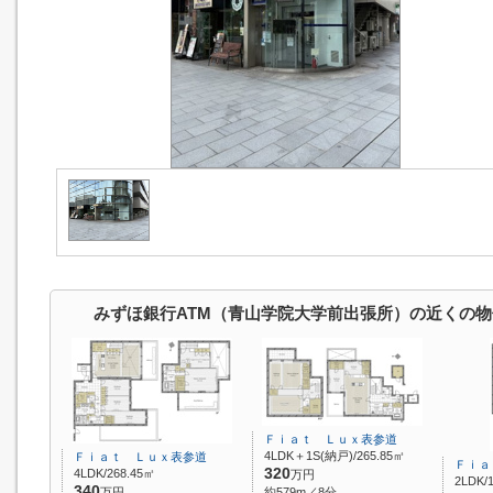
みずほ銀行ATM（青山学院大学前出張所）の近くの物
Ｆｉａｔ Ｌｕｘ表参道
4LDK＋1S(納戸)/265.85㎡
Ｆｉａｔ Ｌｕｘ表参道
Ｆｉａ
320
4LDK/268.45㎡
万円
2LDK/
340
万円
約579m／8分