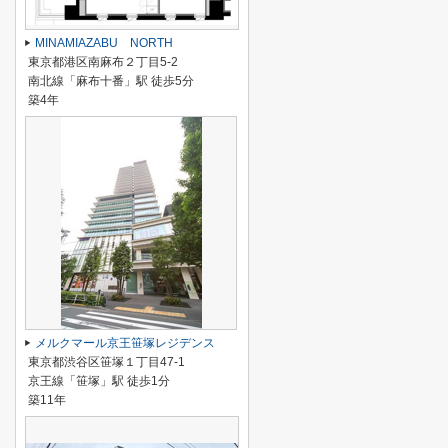
MINAMIAZABU NORTH
東京都港区南麻布２丁目5-2
南北線「麻布十番」駅 徒歩5分
築4年
メルクマール京王笹塚レジデンス
東京都渋谷区笹塚１丁目47-1
京王線「笹塚」駅 徒歩1分
築11年