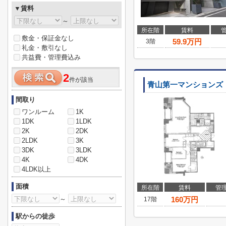
▼賃料
～
所在階
賃料
敷金・保証金なし
59.9
万円
3階
礼金・敷引なし
共益費・管理費込み
2
件が該当
青山第一マンションズ
間取り
ワンルーム
1K
1DK
1LDK
2K
2DK
2LDK
3K
3DK
3LDK
4K
4DK
4LDK以上
面積
所在階
賃料
管
～
160
万円
17階
駅からの徒歩