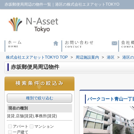
赤坂郵便局周辺の物件一覧｜港区の株式会社エヌアセットTOKYO
株式会社エヌアセットTOKYO TOP
>
周辺施設案内
>
港区
>
港区の
赤坂郵便局周辺物件
種別で絞り込む
パークコート青山一丁
現在の種別
賃貸,店舗(賃貸),事務所(賃貸)
アパート
マンション
一戸建て