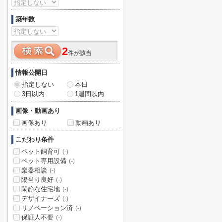
築年数
2
件が該当
情報公開日
指定しない
本日
3日以内
1週間以内
画像・動画あり
画像あり
動画あり
こだわり条件
ペット飼育可
(-)
ペット専用設備
(-)
楽器相談
(-)
陽当り良好
(-)
閑静な住宅地
(-)
デザイナーズ
(-)
リノベーション済
(-)
保証人不要
(-)