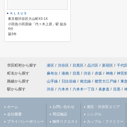
ＫＬＡＵＳ
東京都渋谷区大山町43-14
小田急小田原線「代々木上原」駅 徒歩
4分
築3年
市区町村から探す
港区
/
渋谷区
/
目黒区
/
品川区
/
新宿区
/
千代
町名から探す
麻布台
/
港南
/
目黒
/
渋谷
/
赤坂
/
神南
/
神宮
路線から探す
山手線
/
日比谷線
/
南北線
/
都営大江戸線
/
東
駅から探す
渋谷
/
六本木
/
六本木一丁目
/
表参道
/
目黒
/
ホーム
お問い合わせ
港区・渋谷区エリア
会社概要
周辺施設
シングル
プライバシーポリシー
物件リクエスト
カップル・ファミリー