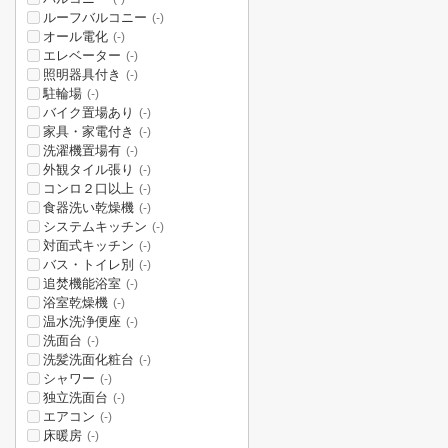
ルーフバルコニー
(-)
オール電化
(-)
エレベーター
(-)
照明器具付き
(-)
駐輪場
(-)
バイク置場あり
(-)
家具・家電付き
(-)
洗濯機置場有
(-)
外観タイル張り
(-)
コンロ２口以上
(-)
食器洗い乾燥機
(-)
システムキッチン
(-)
対面式キッチン
(-)
バス・トイレ別
(-)
追焚機能浴室
(-)
浴室乾燥機
(-)
温水洗浄便座
(-)
洗面台
(-)
洗髪洗面化粧台
(-)
シャワー
(-)
独立洗面台
(-)
エアコン
(-)
床暖房
(-)