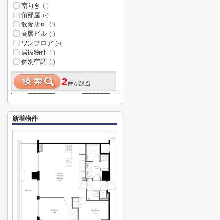
南向き
(-)
角部屋
(-)
飲食店可
(-)
高層ビル
(-)
ワンフロア
(-)
居抜物件
(-)
個別空調
(-)
2
件が該当
新着物件