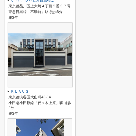
ザ・パークハビオ目黒桜邸
東京都品川区上大崎４丁目５番３７号
東急目黒線「不動前」駅 徒歩6分
築3年
ＫＬＡＵＳ
東京都渋谷区大山町43-14
小田急小田原線「代々木上原」駅 徒歩
4分
築3年