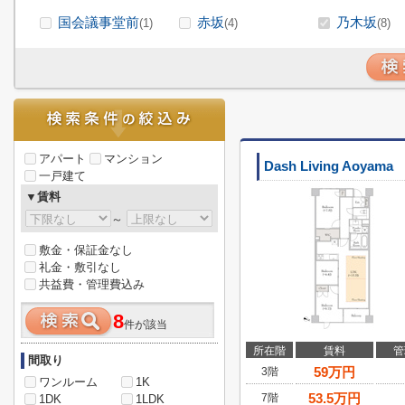
国会議事堂前
赤坂
乃木坂
(1)
(4)
(8)
アパート
マンション
Dash Living Aoyama
一戸建て
▼賃料
～
敷金・保証金なし
礼金・敷引なし
共益費・管理費込み
8
件が該当
所在階
賃料
管
間取り
59
万円
3階
ワンルーム
1K
53.5
万円
7階
1DK
1LDK