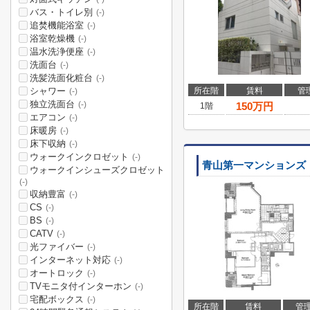
バス・トイレ別
(-)
追焚機能浴室
(-)
浴室乾燥機
(-)
温水洗浄便座
(-)
洗面台
(-)
洗髪洗面化粧台
(-)
シャワー
所在階
賃料
管
(-)
独立洗面台
(-)
150
万円
1階
エアコン
(-)
床暖房
(-)
床下収納
(-)
ウォークインクロゼット
(-)
青山第一マンションズ
ウォークインシューズクロゼット
(-)
収納豊富
(-)
CS
(-)
BS
(-)
CATV
(-)
光ファイバー
(-)
インターネット対応
(-)
オートロック
(-)
TVモニタ付インターホン
(-)
宅配ボックス
(-)
所在階
賃料
管