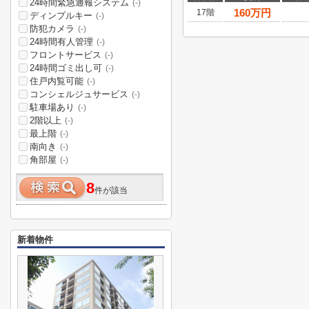
24時間緊急通報システム
(-)
160
万円
17階
ディンプルキー
(-)
防犯カメラ
(-)
24時間有人管理
(-)
フロントサービス
(-)
24時間ゴミ出し可
(-)
住戸内覧可能
(-)
コンシェルジュサービス
(-)
駐車場あり
(-)
2階以上
(-)
最上階
(-)
南向き
(-)
角部屋
(-)
8
件が該当
新着物件