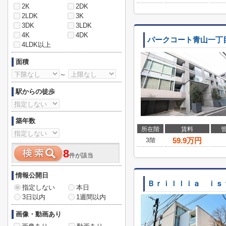
2K
2DK
2LDK
3K
3DK
3LDK
4K
4DK
パークコート青山一丁
4LDK以上
面積
～
駅からの徒歩
築年数
所在階
賃料
59.9
万円
3階
8
件が該当
情報公開日
Ｂｒｉｌｌｉａ ｉｓ
指定しない
本日
3日以内
1週間以内
画像・動画あり