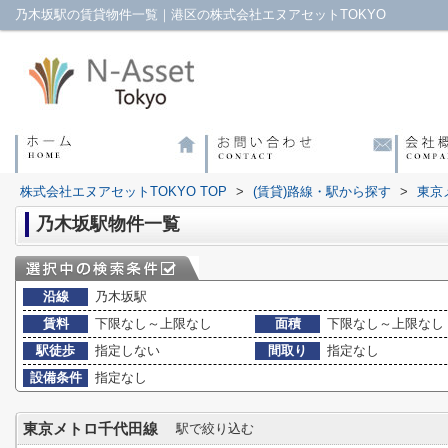
乃木坂駅の賃貸物件一覧｜港区の株式会社エヌアセットTOKYO
株式会社エヌアセットTOKYO TOP
>
(賃貸)路線・駅から探す
>
東京
乃木坂駅物件一覧
沿線
乃木坂駅
賃料
下限なし～上限なし
面積
下限なし～上限なし
駅徒歩
指定しない
間取り
指定なし
設備条件
指定なし
東京メトロ千代田線
駅で絞り込む