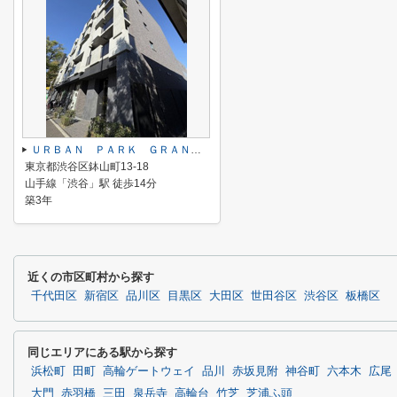
ＵＲＢＡＮ ＰＡＲＫ ＧＲＡＮＤＥ代官山
東京都渋谷区鉢山町13-18
山手線「渋谷」駅 徒歩14分
築3年
近くの市区町村から探す
千代田区
新宿区
品川区
目黒区
大田区
世田谷区
渋谷区
板橋区
同じエリアにある駅から探す
浜松町
田町
高輪ゲートウェイ
品川
赤坂見附
神谷町
六本木
広尾
大門
赤羽橋
三田
泉岳寺
高輪台
竹芝
芝浦ふ頭