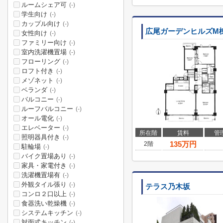
ルームシェア可
(-)
学生向け
(-)
カップル向け
(-)
広尾ガーデンヒルズM
女性向け
(-)
ファミリー向け
(-)
室内洗濯機置場
(-)
フローリング
(-)
ロフト付き
(-)
メゾネット
(-)
ベランダ
(-)
バルコニー
(-)
ルーフバルコニー
(-)
オール電化
(-)
エレベーター
(-)
所在階
賃料
管
照明器具付き
(-)
135
万円
2階
駐輪場
(-)
バイク置場あり
(-)
家具・家電付き
(-)
洗濯機置場有
(-)
外観タイル張り
(-)
テラス乃木坂
コンロ２口以上
(-)
食器洗い乾燥機
(-)
システムキッチン
(-)
対面式キッチン
(-)