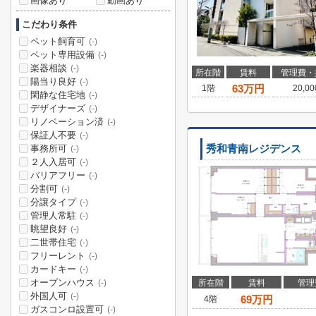
画像あり
動画あり
こだわり条件
ペット飼育可
(-)
ペット専用設備
(-)
楽器相談
(-)
所在階
賃料
管理費・
陽当り良好
(-)
63
万円
1階
20,0
閑静な住宅地
(-)
デザイナーズ
(-)
リノベーション済
(-)
保証人不要
(-)
事務所可
秀和青南レジデンス
(-)
２人入居可
(-)
バリアフリー
(-)
分割可
(-)
分譲タイプ
(-)
管理人常駐
(-)
眺望良好
(-)
二世帯住宅
(-)
フリーレント
(-)
カードキー
(-)
オープンハウス
所在階
賃料
管理
(-)
外国人可
(-)
69
万円
4階
ガスコンロ設置可
(-)