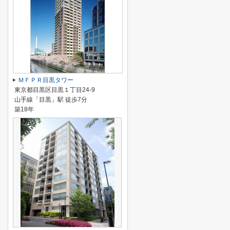
ＭＦＰＲ目黒タワー
東京都目黒区目黒１丁目24-9
山手線「目黒」駅 徒歩7分
築18年