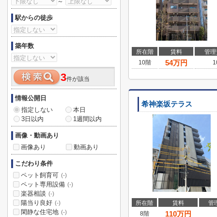
～
駅からの徒歩
築年数
所在階
賃料
管理
54
万円
10階
1
3
件が該当
情報公開日
希神楽坂テラス
指定しない
本日
3日以内
1週間以内
画像・動画あり
画像あり
動画あり
こだわり条件
ペット飼育可
(-)
ペット専用設備
(-)
楽器相談
(-)
陽当り良好
所在階
賃料
管
(-)
閑静な住宅地
(-)
110
万円
8階