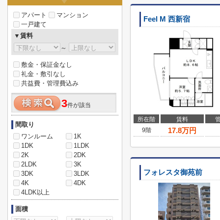
アパート
マンション
Feel M 西新宿
一戸建て
▼賃料
～
敷金・保証金なし
礼金・敷引なし
共益費・管理費込み
3
件が該当
所在階
賃料
間取り
17.8
万円
9階
ワンルーム
1K
1DK
1LDK
2K
2DK
2LDK
3K
フォレスタ御苑前
3DK
3LDK
4K
4DK
4LDK以上
面積