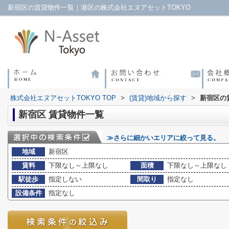
新宿区の賃貸物件一覧｜港区の株式会社エヌアセットTOKYO
株式会社エヌアセットTOKYO TOP
>
(賃貸)地域から探す
>
新宿区の
新宿区 賃貸物件一覧
≫さらに細かいエリアに絞って見る。
地域
新宿区
賃料
下限なし～上限なし
面積
下限なし～上限なし
駅徒歩
指定しない
間取り
指定なし
設備条件
指定なし