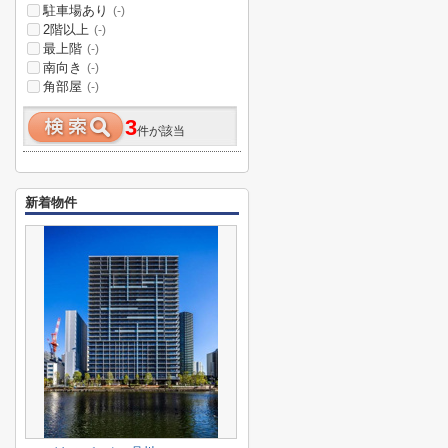
駐車場あり
(-)
2階以上
(-)
最上階
(-)
南向き
(-)
角部屋
(-)
3
件が該当
新着物件