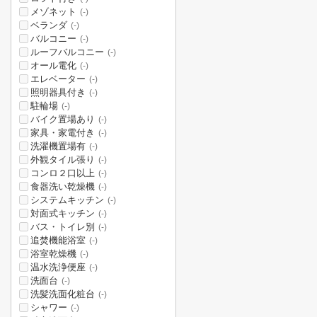
メゾネット
(-)
ベランダ
(-)
バルコニー
(-)
ルーフバルコニー
(-)
オール電化
(-)
エレベーター
(-)
照明器具付き
(-)
駐輪場
(-)
バイク置場あり
(-)
家具・家電付き
(-)
洗濯機置場有
(-)
外観タイル張り
(-)
コンロ２口以上
(-)
食器洗い乾燥機
(-)
システムキッチン
(-)
対面式キッチン
(-)
バス・トイレ別
(-)
追焚機能浴室
(-)
浴室乾燥機
(-)
温水洗浄便座
(-)
洗面台
(-)
洗髪洗面化粧台
(-)
シャワー
(-)