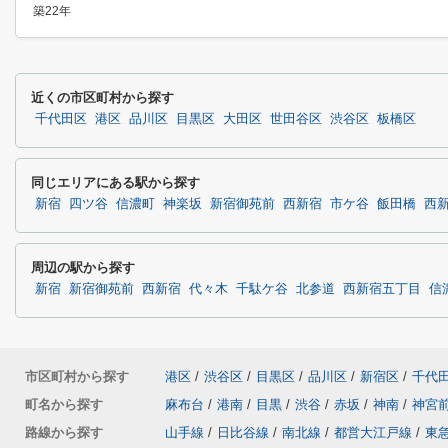
築22年
近くの市区町村から探す
千代田区
港区
品川区
目黒区
大田区
世田谷区
渋谷区
板橋区
同じエリアにある駅から探す
新宿
四ツ谷
信濃町
神楽坂
新宿御苑前
西新宿
市ケ谷
飯田橋
西
周辺の駅から探す
新宿
新宿御苑前
西新宿
代々木
千駄ケ谷
北参道
西新宿五丁目
信
市区町村から探す
港区
/
渋谷区
/
目黒区
/
品川区
/
新宿区
/
千代
町名から探す
麻布台
/
港南
/
目黒
/
渋谷
/
赤坂
/
神南
/
神宮
路線から探す
山手線
/
日比谷線
/
南北線
/
都営大江戸線
/
東