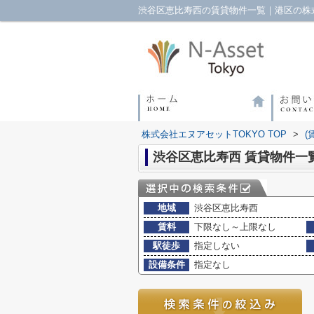
渋谷区恵比寿西の賃貸物件一覧｜港区の株式
株式会社エヌアセットTOKYO TOP
>
(
渋谷区恵比寿西 賃貸物件一
地域
渋谷区恵比寿西
賃料
下限なし～上限なし
駅徒歩
指定しない
設備条件
指定なし