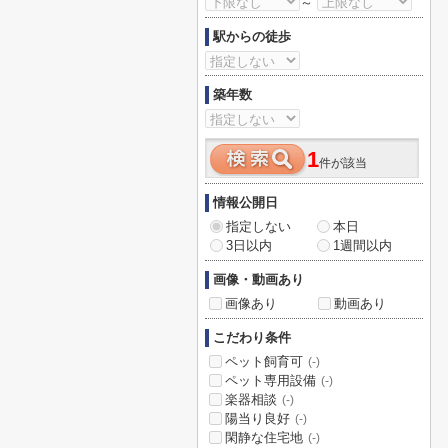
～
駅からの徒歩
築年数
1
件が該当
情報公開日
指定しない
本日
3日以内
1週間以内
画像・動画あり
画像あり
動画あり
こだわり条件
ペット飼育可
(-)
ペット専用設備
(-)
楽器相談
(-)
陽当り良好
(-)
閑静な住宅地
(-)