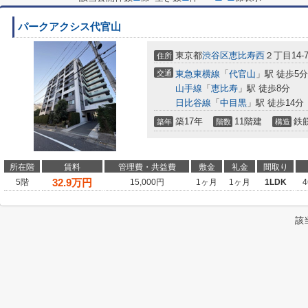
パークアクシス代官山
東京都
渋谷区
恵比寿西
２丁目14-
住所
交通
東急東横線
「
代官山
」駅 徒歩5分
山手線
「
恵比寿
」駅 徒歩8分
日比谷線
「
中目黒
」駅 徒歩14分
築17年
11階建
鉄
築年
階数
構造
所在階
賃料
管理費・共益費
敷金
礼金
間取り
32.9
万円
5階
15,000円
1ヶ月
1ヶ月
1LDK
4
該