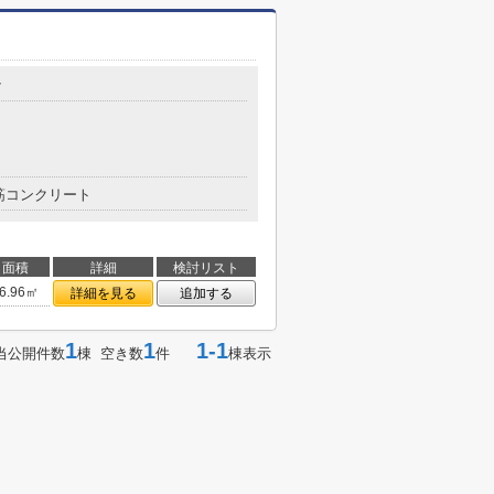
7
筋コンクリート
面積
詳細
検討リスト
6.96㎡
詳細を見る
追加する
1
1
1-1
当公開件数
棟 空き数
件
棟表示