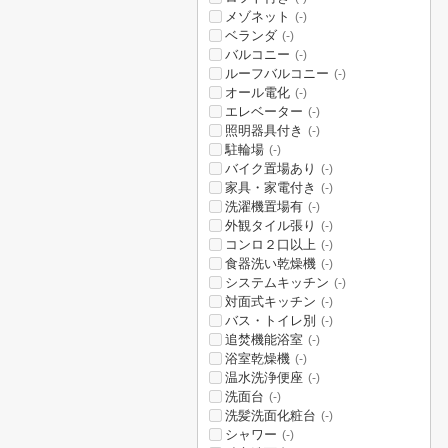
メゾネット
(-)
ベランダ
(-)
バルコニー
(-)
ルーフバルコニー
(-)
オール電化
(-)
エレベーター
(-)
照明器具付き
(-)
駐輪場
(-)
バイク置場あり
(-)
家具・家電付き
(-)
洗濯機置場有
(-)
外観タイル張り
(-)
コンロ２口以上
(-)
食器洗い乾燥機
(-)
システムキッチン
(-)
対面式キッチン
(-)
バス・トイレ別
(-)
追焚機能浴室
(-)
浴室乾燥機
(-)
温水洗浄便座
(-)
洗面台
(-)
洗髪洗面化粧台
(-)
シャワー
(-)