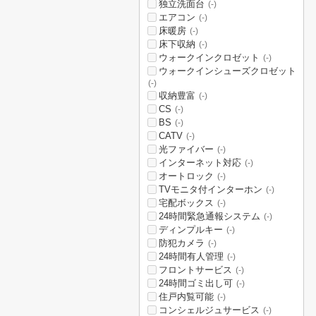
独立洗面台
(-)
エアコン
(-)
床暖房
(-)
床下収納
(-)
ウォークインクロゼット
(-)
ウォークインシューズクロゼット
(-)
収納豊富
(-)
CS
(-)
BS
(-)
CATV
(-)
光ファイバー
(-)
インターネット対応
(-)
オートロック
(-)
TVモニタ付インターホン
(-)
宅配ボックス
(-)
24時間緊急通報システム
(-)
ディンプルキー
(-)
防犯カメラ
(-)
24時間有人管理
(-)
フロントサービス
(-)
24時間ゴミ出し可
(-)
住戸内覧可能
(-)
コンシェルジュサービス
(-)