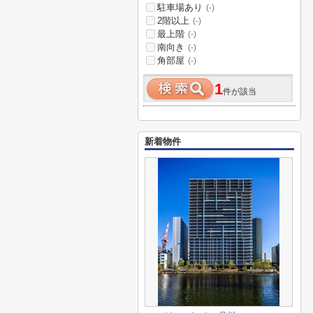
駐車場あり
(-)
2階以上
(-)
最上階
(-)
南向き
(-)
角部屋
(-)
1
件が該当
新着物件