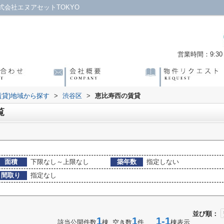
会社エヌアセットTOKYO
営業時間：9:30～
賃貸)地域から探す
>
渋谷区
>
恵比寿西の賃貸
覧
面積
下限なし～上限なし
築年数
指定しない
間取り
指定なし
並び順：
1
1
1-1
該当公開件数
棟 空き数
件
棟表示