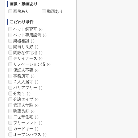
画像・動画あり
画像あり
動画あり
こだわり条件
ペット飼育可
(-)
ペット専用設備
(-)
楽器相談
(-)
陽当り良好
(-)
閑静な住宅地
(-)
デザイナーズ
(-)
リノベーション済
(-)
保証人不要
(-)
事務所可
(-)
２人入居可
(-)
バリアフリー
(-)
分割可
(-)
分譲タイプ
(-)
管理人常駐
(-)
眺望良好
(-)
二世帯住宅
(-)
フリーレント
(-)
カードキー
(-)
オープンハウス
(-)