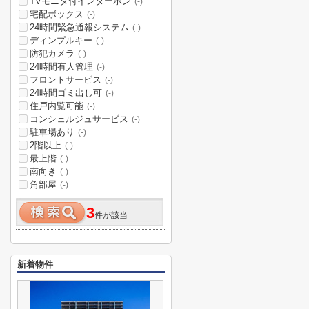
TVモニタ付インターホン
(-)
宅配ボックス
(-)
24時間緊急通報システム
(-)
ディンプルキー
(-)
防犯カメラ
(-)
24時間有人管理
(-)
フロントサービス
(-)
24時間ゴミ出し可
(-)
住戸内覧可能
(-)
コンシェルジュサービス
(-)
駐車場あり
(-)
2階以上
(-)
最上階
(-)
南向き
(-)
角部屋
(-)
3
件が該当
新着物件