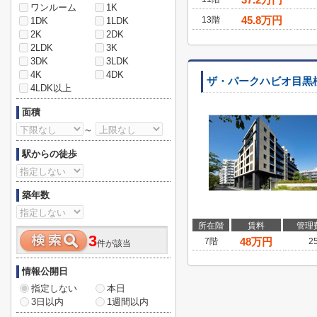
ワンルーム
1K
45.8
万円
13階
1DK
1LDK
2K
2DK
2LDK
3K
3DK
3LDK
4K
4DK
ザ・パークハビオ目黒
4LDK以上
面積
～
駅からの徒歩
築年数
所在階
賃料
管理
3
48
万円
7階
2
件が該当
情報公開日
指定しない
本日
3日以内
1週間以内