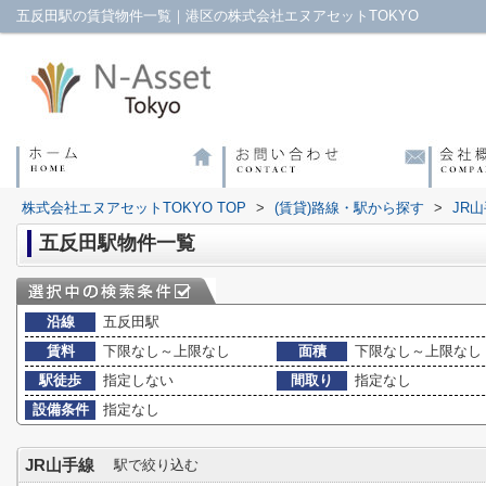
五反田駅の賃貸物件一覧｜港区の株式会社エヌアセットTOKYO
株式会社エヌアセットTOKYO TOP
>
(賃貸)路線・駅から探す
>
JR
五反田駅物件一覧
沿線
五反田駅
賃料
下限なし～上限なし
面積
下限なし～上限なし
駅徒歩
指定しない
間取り
指定なし
設備条件
指定なし
JR山手線
駅で絞り込む