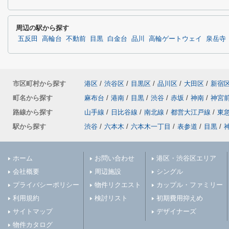
周辺の駅から探す
五反田
高輪台
不動前
目黒
白金台
品川
高輪ゲートウェイ
泉岳寺
市区町村から探す
港区
/
渋谷区
/
目黒区
/
品川区
/
大田区
/
新宿
町名から探す
麻布台
/
港南
/
目黒
/
渋谷
/
赤坂
/
神南
/
神宮
路線から探す
山手線
/
日比谷線
/
南北線
/
都営大江戸線
/
東
駅から探す
渋谷
/
六本木
/
六本木一丁目
/
表参道
/
目黒
/
ホーム
お問い合わせ
港区・渋谷区エリア
会社概要
周辺施設
シングル
プライバシーポリシー
物件リクエスト
カップル・ファミリー
利用規約
検討リスト
初期費用抑えめ
サイトマップ
デザイナーズ
物件カタログ