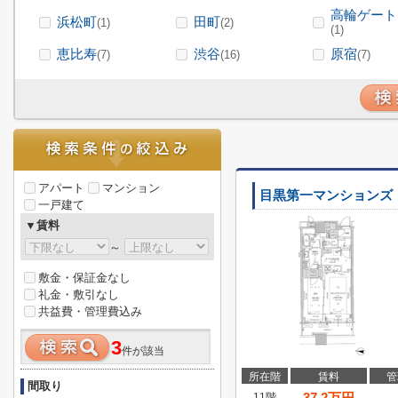
高輪ゲート
浜松町
田町
(1)
(2)
(1)
恵比寿
渋谷
原宿
(7)
(16)
(7)
アパート
マンション
目黒第一マンションズ
一戸建て
▼賃料
～
敷金・保証金なし
礼金・敷引なし
共益費・管理費込み
3
件が該当
所在階
賃料
管
間取り
37.2
万円
11階