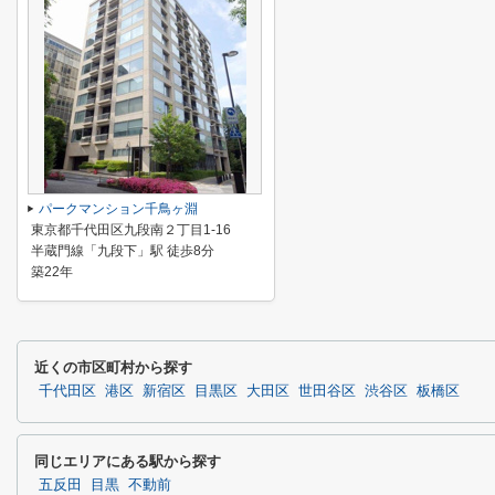
パークマンション千鳥ヶ淵
東京都千代田区九段南２丁目1-16
半蔵門線「九段下」駅 徒歩8分
築22年
近くの市区町村から探す
千代田区
港区
新宿区
目黒区
大田区
世田谷区
渋谷区
板橋区
同じエリアにある駅から探す
五反田
目黒
不動前