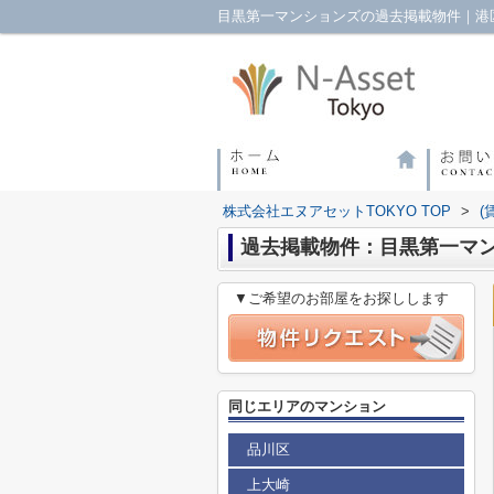
目黒第一マンションズの過去掲載物件｜港区
株式会社エヌアセットTOKYO TOP
>
(
過去掲載物件：目黒第一マ
▼ご希望のお部屋をお探しします
同じエリアのマンション
品川区
上大崎