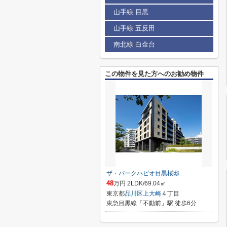
山手線 目黒
山手線 五反田
南北線 白金台
この物件を見た方へのお勧め物件
ザ・パークハビオ目黒桜邸
48
万円 2LDK/69.04㎡
東京都
品川区
上大崎
４丁目
東急目黒線「不動前」駅 徒歩6分