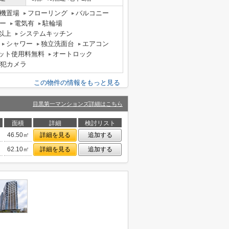
機置場
フローリング
バルコニー
ー
電気有
駐輪場
以上
システムキッチン
シャワー
独立洗面台
エアコン
ット使用料無料
オートロック
犯カメラ
この物件の情報をもっと見る
目黒第一マンションズ詳細はこちら
面積
詳細
検討リスト
46.50㎡
詳細を見る
追加する
62.10㎡
詳細を見る
追加する