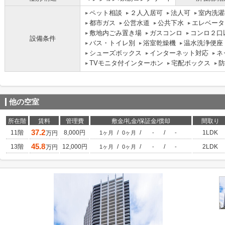
ペット相談
２人入居可
法人可
室内洗濯
都市ガス
公営水道
公共下水
エレベータ
敷地内ごみ置き場
ガスコンロ
コンロ２口
設備条件
バス・トイレ別
浴室乾燥機
温水洗浄便座
シューズボックス
インターネット対応
ネ
TVモニタ付インターホン
宅配ボックス
防
他の空室
所在階
賃料
管理費
敷金/礼金/保証金/償却
間取り
37.2
11階
8,000円
/
/
/
1LDK
万円
1ヶ月
0ヶ月
-
-
45.8
13階
12,000円
/
/
/
2LDK
万円
1ヶ月
0ヶ月
-
-