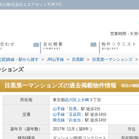
の株式会社エヌアセットTOKYO
営業時間：9:30～
賃貸)路線・駅から探す
>
JR山手線
>
目黒駅
>
目黒第一マンションズ
>
ンションズ
目黒第一マンションズ
の過去掲載物件情報
現況の確
所在地
東京都
品川区
上大崎
３丁目
山手線
「
目黒
」駅 徒歩2分
交通
山手線
「
五反田
」駅 徒歩14分
南北線
「
白金台
」駅 徒歩14分
築年月（築年数）
2017年 11月 ( 築8年 )
方位
種別/構造
マンション/鉄筋コンクリート
所在階/階