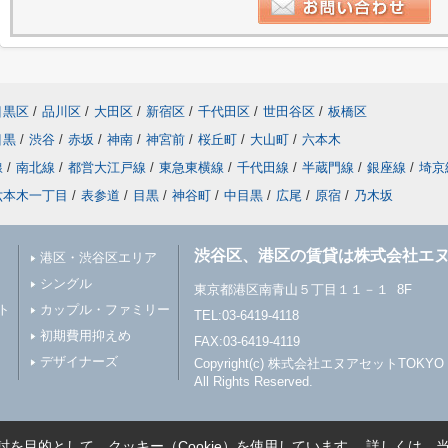
目黒区
/
品川区
/
大田区
/
新宿区
/
千代田区
/
世田谷区
/
板橋区
目黒
/
渋谷
/
赤坂
/
神南
/
神宮前
/
桜丘町
/
大山町
/
六本木
線
/
南北線
/
都営大江戸線
/
東急東横線
/
千代田線
/
半蔵門線
/
銀座線
/
埼京
六本木一丁目
/
表参道
/
目黒
/
神谷町
/
中目黒
/
広尾
/
原宿
/
乃木坂
渋谷区、港区の賃貸は株式会社エヌ
港区・渋谷区エリア
シングル
東京都港区南青山５丁目１１－１ 8F
ト
カップル・ファミリー
TEL:03-6419-4118
初期費用抑えめ
FAX:03-6419-4119
デザイナーズ
Copyright(c) 株式会社エヌアセットTOKYO
All Rights Reserved.
を目的として、クッキー（Cookie）を使用しています。
詳しくは、