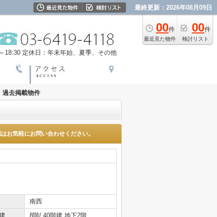
最終更新：2026年08月09日
00
00
件
件
最近見た物件
検討リスト
18:30
定休日：年末年始、夏季、その他
過去掲載物件
認はお気軽にお問い合わせください。
南西
建
8階/ 40階建 地下2階