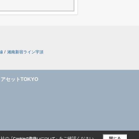
線
/
湘南新宿ライン宇須
アセットTOKYO
当社の
をご確認ください。
閉じる
「Cookieの取扱いについて」