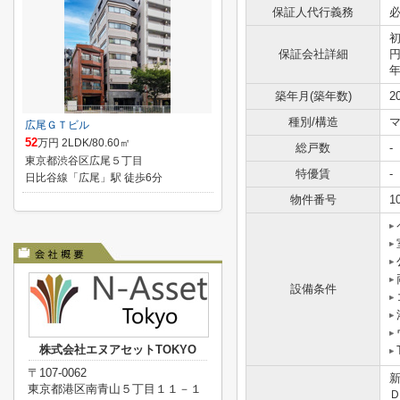
保証人代行義務
初
保証会社詳細
円
年
築年月(築年数)
2
種別/構造
広尾ＧＴビル
52
万円 2LDK/80.60㎡
総戸数
-
東京都渋谷区広尾５丁目
特優賃
-
日比谷線「広尾」駅 徒歩6分
物件番号
1
設備条件
株式会社エヌアセットTOKYO
〒107-0062
東京都港区南青山５丁目１１－１