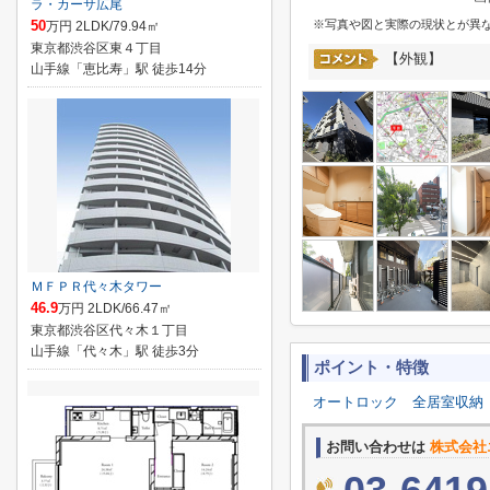
ラ・カーサ広尾
50
※写真や図と実際の現状とが異
万円 2LDK/79.94㎡
東京都渋谷区東４丁目
【外観】
山手線「恵比寿」駅 徒歩14分
ＭＦＰＲ代々木タワー
46.9
万円 2LDK/66.47㎡
東京都渋谷区代々木１丁目
山手線「代々木」駅 徒歩3分
ポイント・特徴
オートロック
全居室収納
お問い合わせは
株式会社