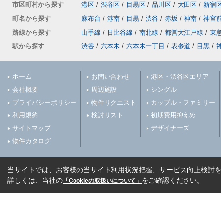
市区町村から探す
港区
/
渋谷区
/
目黒区
/
品川区
/
大田区
/
新宿
町名から探す
麻布台
/
港南
/
目黒
/
渋谷
/
赤坂
/
神南
/
神宮
路線から探す
山手線
/
日比谷線
/
南北線
/
都営大江戸線
/
東
駅から探す
渋谷
/
六本木
/
六本木一丁目
/
表参道
/
目黒
/
ホーム
お問い合わせ
港区・渋谷区エリア
会社概要
周辺施設
シングル
プライバシーポリシー
物件リクエスト
カップル・ファミリー
利用規約
検討リスト
初期費用抑えめ
サイトマップ
デザイナーズ
物件カタログ
当サイトでは、お客様の当サイト利用状況把握、サービス向上検討を目
詳しくは、当社の
をご確認ください。
「Cookieの取扱いについて」