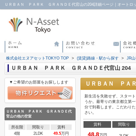
株式会社エヌアセットTOKYO TOP
>
(賃貸)路線・駅から探す
>
JR
ＵＲＢＡＮ ＰＡＲＫ ＧＲＡＮＤＥ代官山 204
▼ご希望のお部屋をお探しします
ＵＲＢＡＮ ＰＡＲ
新生活を失敗せず、スタート
うか。最寄りの東京都立第一
分で到着します。こだわりたい
ＵＲＢＡＮ ＰＡＲＫ ＧＲＡＮＤＥ代
さい。
官山
の他の空室
賃料
間取り
所在階
間取り
賃料
4階
2LDK
49.5
万円
48.8
万円
2LDK