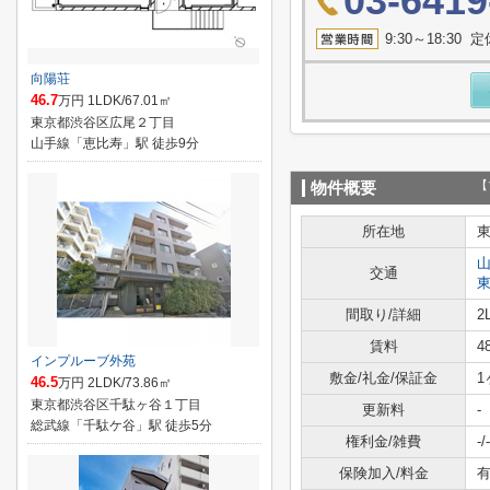
03-6419
9:30～18:3
向陽荘
46.7
万円 1LDK/67.01㎡
東京都渋谷区広尾２丁目
山手線「恵比寿」駅 徒歩9分
【
物件概要
所在地
交通
間取り/詳細
2
賃料
4
インプルーブ外苑
敷金/礼金/保証金
1
46.5
万円 2LDK/73.86㎡
東京都渋谷区千駄ヶ谷１丁目
更新料
-
総武線「千駄ケ谷」駅 徒歩5分
権利金/雑費
-/-
保険加入/料金
有