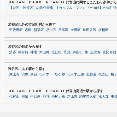
ＵＲＢＡＮ ＰＡＲＫ ＧＲＡＮＤＥ代官山に関するこだわり条件から
【港区・渋谷区】の物件特集
【カップル・ファミリー向け】の物件特
渋谷区以外の市区町村から探す
千代田区
港区
新宿区
品川区
目黒区
大田区
世田谷区
板橋区
渋谷区の町名から探す
渋谷
神宮前
神南
大山町
桜丘町
広尾
鉢山町
東
恵比寿
恵比寿西
渋谷区にある駅から探す
恵比寿
渋谷
原宿
代々木
千駄ケ谷
代々木上原
北参道
代官山
幡
ＵＲＢＡＮ ＰＡＲＫ ＧＲＡＮＤＥ代官山周辺の駅から探す
代官山
神泉
中目黒
渋谷
池尻大橋
恵比寿
駒場東大前
祐天寺
表