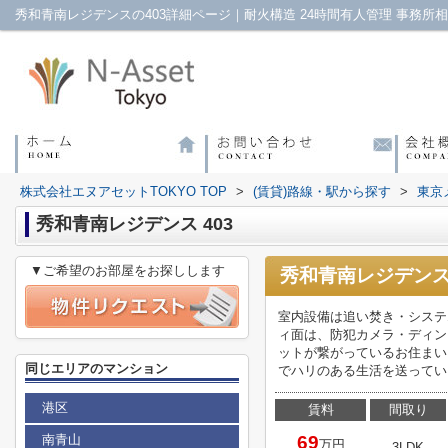
株式会社エヌアセットTOKYO TOP
>
(賃貸)路線・駅から探す
>
東京
秀和青南レジデンス 403
▼ご希望のお部屋をお探しします
秀和青南レジデンス
室内設備は追い焚き・システ
ィ面は、防犯カメラ・ディン
ットが繋がっているお住まい
同じエリアのマンション
でハリのある生活を送ってい
港区
賃料
間取り
南青山
69
万円
3LDK