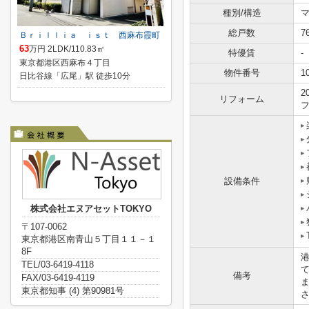
種別/構造
総戸数
7
Ｂｒｉｌｌｉａ ｉｓｔ 西麻布霞町
63
万円 2LDK/110.83㎡
特優賃
-
東京都港区西麻布４丁目
物件番号
1
日比谷線「広尾」駅 徒歩10分
2
リフォーム
設備条件
株式会社エヌアセットTOKYO
〒107-0062
東京都港区南青山５丁目１１－１
8F
TEL/03-6419-4118
備考
FAX/03-6419-4119
東京都知事 (4) 第90981号