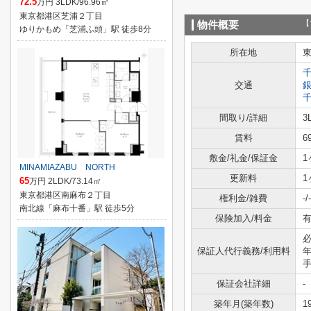
72.5
万円 3LDK/96.96㎡
東京都港区芝浦２丁目
【
物件概要
ゆりかもめ「芝浦ふ頭」駅 徒歩8分
所在地
交通
間取り/詳細
3
賃料
6
敷金/礼金/保証金
1
MINAMIAZABU NORTH
更新料
1
65
万円 2LDK/73.14㎡
東京都港区南麻布２丁目
権利金/雑費
-/-
南北線「麻布十番」駅 徒歩5分
保険加入/料金
有
必
保証人代行義務/利用料
手
保証会社詳細
-
築年月(築年数)
1