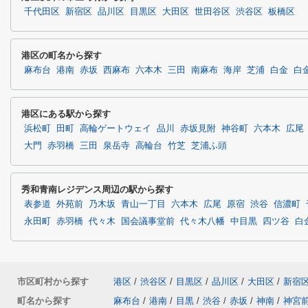
千代田区
新宿区
品川区
目黒区
大田区
世田谷区
渋谷区
板橋区
港区の町名から探す
麻布台
港南
赤坂
西麻布
六本木
三田
南麻布
海岸
芝浦
白金
白
港区にある駅から探す
浜松町
田町
高輪ゲートウェイ
品川
赤坂見附
神谷町
六本木
広尾
大門
赤羽橋
三田
泉岳寺
高輪台
竹芝
芝浦ふ頭
秀和青南レジデンス周辺の駅から探す
表参道
外苑前
乃木坂
青山一丁目
六本木
広尾
原宿
渋谷
信濃町
永田町
赤羽橋
代々木
国会議事堂前
代々木八幡
中目黒
四ツ谷
白
市区町村から探す
港区
/
渋谷区
/
目黒区
/
品川区
/
大田区
/
新宿
町名から探す
麻布台
/
港南
/
目黒
/
渋谷
/
赤坂
/
神南
/
神宮