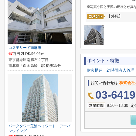
※写真や図と実際の現状とが異
【外観】
コスモリード南麻布
67
万円 2LDK/96.06㎡
東京都港区南麻布２丁目
ポイント・特徴
南北線「白金高輪」駅 徒歩15分
耐火構造
24時間有人管理
お問い合わせは
株式会社
03-6419
9:30～18:3
パークタワー芝浦ベイワード アーバ
ンウイング