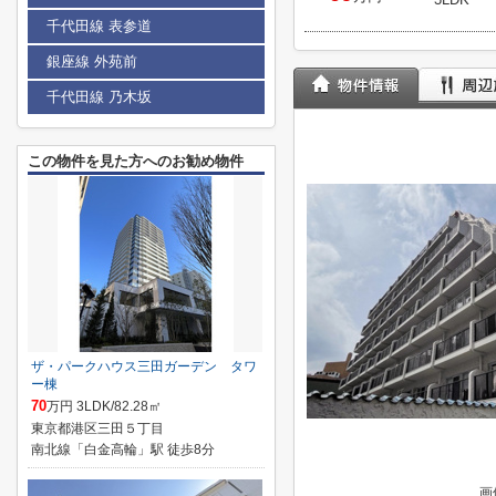
千代田線 表参道
銀座線 外苑前
千代田線 乃木坂
この物件を見た方へのお勧め物件
ザ・パークハウス三田ガーデン タワ
ー棟
70
万円 3LDK/82.28㎡
東京都港区三田５丁目
南北線「白金高輪」駅 徒歩8分
画