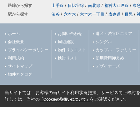
路線から探す
山手線
/
日比谷線
/
南北線
/
都営大江戸線
/
東
駅から探す
渋谷
/
六本木
/
六本木一丁目
/
表参道
/
目黒
/
ホーム
お問い合わせ
港区・渋谷区エリア
会社概要
周辺施設
シングル
プライバシーポリシー
物件リクエスト
カップル・ファミリー
利用規約
検討リスト
初期費用抑えめ
サイトマップ
デザイナーズ
物件カタログ
当サイトでは、お客様の当サイト利用状況把握、サービス向上検討を目
詳しくは、当社の
をご確認ください。
「Cookieの取扱いについて」