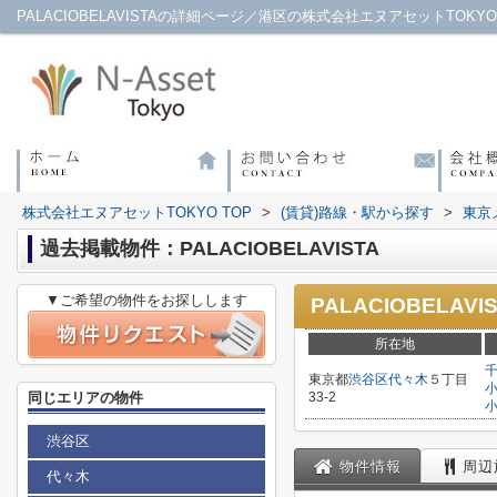
PALACIOBELAVISTAの詳細ページ／港区の株式会社エヌアセットTOKYO
株式会社エヌアセットTOKYO TOP
>
(賃貸)路線・駅から探す
>
東京
過去掲載物件：PALACIOBELAVISTA
▼ご希望の物件をお探しします
PALACIOBELAVI
所在地
東京都
渋谷区
代々木
５丁目
同じエリアの物件
33-2
渋谷区
物件情報
周辺
代々木