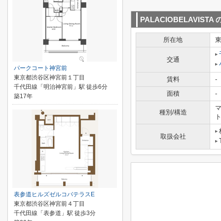
PALACIOBELAVISTA
所在地
交通
パークコート神宮前
東京都渋谷区神宮前１丁目
賃料
-
千代田線「明治神宮前」駅 徒歩6分
面積
-
築17年
マ
種別/構造
取扱会社
表参道ヒルズゼルコバテラスE
東京都渋谷区神宮前４丁目
千代田線「表参道」駅 徒歩3分