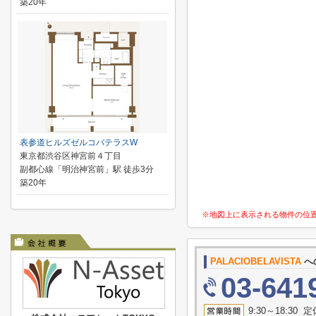
築20年
表参道ヒルズゼルコバテラスW
東京都渋谷区神宮前４丁目
副都心線「明治神宮前」駅 徒歩3分
築20年
※地図上に表示される物件の位
PALACIOBELAVISTA
へ
03-641
9:30～18:3