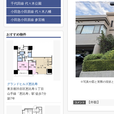
千代田線 代々木公園
小田急小田原線 代々木八幡
小田急小田原線 参宮橋
おすすめ物件
※写真や図と実際の現状と
グランドヒルズ恵比寿
東京都渋谷区恵比寿１丁目
山手線「恵比寿」駅 徒歩7分
築7年
【外観】
コメント