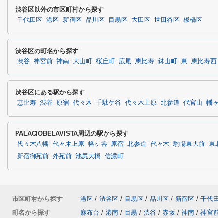
渋谷区以外の市区町村から探す
千代田区
港区
新宿区
品川区
目黒区
大田区
世田谷区
板橋区
渋谷区の町名から探す
渋谷
神宮前
神南
大山町
桜丘町
広尾
恵比寿
鉢山町
東
恵比寿西
渋谷区にある駅から探す
恵比寿
渋谷
原宿
代々木
千駄ケ谷
代々木上原
北参道
代官山
幡
PALACIOBELAVISTA周辺の駅から探す
代々木八幡
代々木上原
幡ヶ谷
原宿
北参道
代々木
駒場東大前
東
新宿御苑前
外苑前
池尻大橋
信濃町
市区町村から探す
港区
/
渋谷区
/
目黒区
/
品川区
/
新宿区
/
千代
町名から探す
麻布台
/
港南
/
目黒
/
渋谷
/
赤坂
/
神南
/
神宮