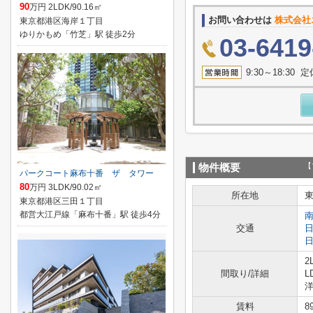
90
万円 2LDK/90.16㎡
お問い合わせは
株式会社
東京都港区海岸１丁目
ゆりかもめ「竹芝」駅 徒歩2分
03-6419
9:30～18:3
【
物件概要
パークコート麻布十番 ザ タワー
80
万円 3LDK/90.02㎡
所在地
東京都港区三田１丁目
都営大江戸線「麻布十番」駅 徒歩4分
交通
2
間取り/詳細
L
洋
賃料
8