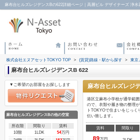
株式会社エヌアセットTOKYO TOP
>
(賃貸)路線・駅から探す
>
東京
麻布台ヒルズレジデンスB 622
▼ご希望のお部屋をお探しします
麻布台ヒルズレジデ
港区立麻布小学校が通学範囲
ので、衣類や履き物の整理が
トTOKYOで住まいをじっ
麻布台ヒルズレジデンスB
の他の空室
伝い致します。
所在階
間取り
賃料
賃料
間取り
10階
1LDK
54
万円
89
万円
2LDK