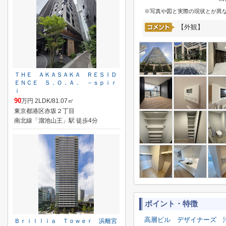
※写真や図と実際の現状とが異
【外観】
ＴＨＥ ＡＫＡＳＡＫＡ ＲＥＳＩＤ
ＥＮＣＥ Ｓ．Ｏ．Ａ． －ｓｐｉｒ
ｉ
90
万円 2LDK/81.07㎡
東京都港区赤坂２丁目
南北線「溜池山王」駅 徒歩4分
ポイント・特徴
高層ビル
デザイナーズ
Ｂｒｉｌｌｉａ Ｔｏｗｅｒ 浜離宮