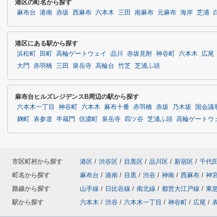
港区の町名から探す
麻布台
港南
赤坂
西麻布
六本木
三田
南麻布
元麻布
海岸
芝浦
港区にある駅から探す
浜松町
田町
高輪ゲートウェイ
品川
赤坂見附
神谷町
六本木
広尾
大門
赤羽橋
三田
泉岳寺
高輪台
竹芝
芝浦ふ頭
麻布台ヒルズレジデンスB周辺の駅から探す
六本木一丁目
神谷町
六本木
麻布十番
赤羽橋
赤坂
乃木坂
国会議
麹町
表参道
半蔵門
信濃町
泉岳寺
四ツ谷
芝浦ふ頭
高輪ゲートウ
市区町村から探す
港区
/
渋谷区
/
目黒区
/
品川区
/
新宿区
/
千代
町名から探す
麻布台
/
港南
/
目黒
/
渋谷
/
神南
/
西麻布
/
神
路線から探す
山手線
/
日比谷線
/
南北線
/
都営大江戸線
/
東
駅から探す
六本木
/
渋谷
/
六本木一丁目
/
神谷町
/
広尾
/