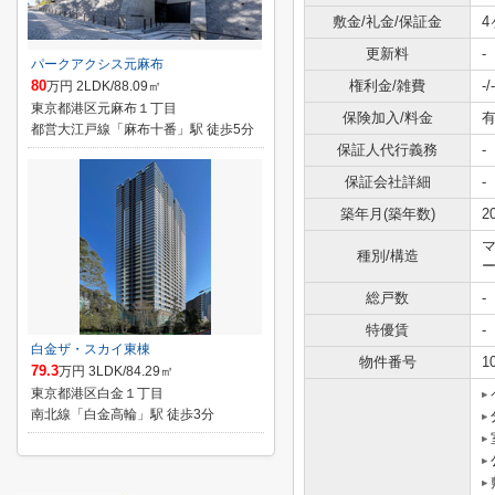
敷金/礼金/保証金
4
更新料
-
パークアクシス元麻布
80
権利金/雑費
-/-
万円 2LDK/88.09㎡
東京都港区元麻布１丁目
保険加入/料金
有
都営大江戸線「麻布十番」駅 徒歩5分
保証人代行義務
-
保証会社詳細
-
築年月(築年数)
2
種別/構造
総戸数
-
特優賃
-
白金ザ・スカイ東棟
物件番号
1
79.3
万円 3LDK/84.29㎡
東京都港区白金１丁目
南北線「白金高輪」駅 徒歩3分