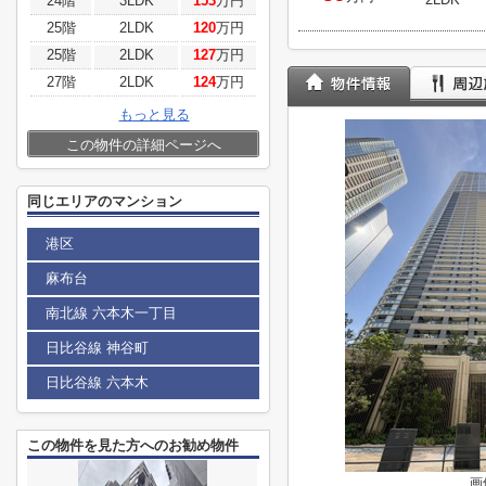
24階
3LDK
153
万円
25階
2LDK
120
万円
25階
2LDK
127
万円
27階
2LDK
124
万円
もっと見る
この物件の詳細ページへ
同じエリアのマンション
港区
麻布台
南北線 六本木一丁目
日比谷線 神谷町
日比谷線 六本木
この物件を見た方へのお勧め物件
画