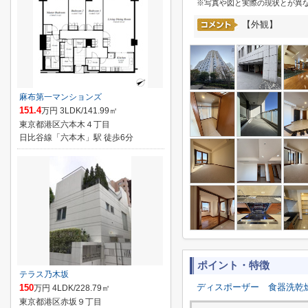
※写真や図と実際の現状とが異
【外観】
麻布第一マンションズ
151.4
万円 3LDK/141.99㎡
東京都港区六本木４丁目
日比谷線「六本木」駅 徒歩6分
ポイント・特徴
テラス乃木坂
ディスポーザー
食器洗乾
150
万円 4LDK/228.79㎡
東京都港区赤坂９丁目