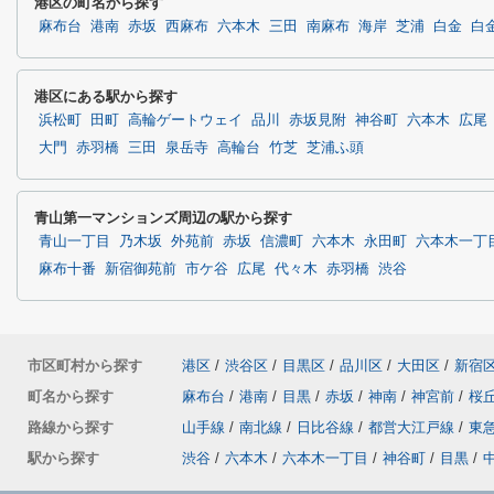
港区の町名から探す
麻布台
港南
赤坂
西麻布
六本木
三田
南麻布
海岸
芝浦
白金
白
港区にある駅から探す
浜松町
田町
高輪ゲートウェイ
品川
赤坂見附
神谷町
六本木
広尾
大門
赤羽橋
三田
泉岳寺
高輪台
竹芝
芝浦ふ頭
青山第一マンションズ周辺の駅から探す
青山一丁目
乃木坂
外苑前
赤坂
信濃町
六本木
永田町
六本木一丁
麻布十番
新宿御苑前
市ケ谷
広尾
代々木
赤羽橋
渋谷
市区町村から探す
港区
/
渋谷区
/
目黒区
/
品川区
/
大田区
/
新宿
町名から探す
麻布台
/
港南
/
目黒
/
赤坂
/
神南
/
神宮前
/
桜
路線から探す
山手線
/
南北線
/
日比谷線
/
都営大江戸線
/
東
駅から探す
渋谷
/
六本木
/
六本木一丁目
/
神谷町
/
目黒
/