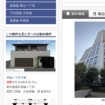
銀座線 青山一丁目
千代田線 乃木坂
銀座線 外苑前
この物件を見た方へのお勧め物件
高輪１丁目戸建
168
万円 3LDK/176.73㎡
東京都港区高輪１丁目
都営三田線「白金高輪」駅 徒歩4分
画