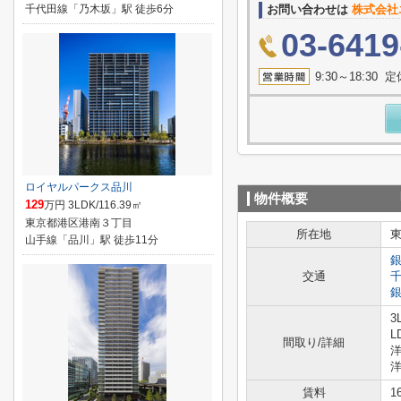
千代田線「乃木坂」駅 徒歩6分
お問い合わせは
株式会社
03-6419
9:30～18:3
ロイヤルパークス品川
物件概要
129
万円 3LDK/116.39㎡
東京都港区港南３丁目
所在地
山手線「品川」駅 徒歩11分
交通
3
L
間取り/詳細
洋
洋
賃料
1