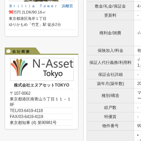
Ｂｒｉｌｌｉａ Ｔｏｗｅｒ 浜離宮
敷金/礼金/保証金
4
90
万円 2LDK/90.16㎡
更新料
-
東京都港区海岸１丁目
ゆりかもめ「竹芝」駅 徒歩2分
権利金/雑費
-/-
保険加入/料金
有
-/
保証人代行義務/利用料
1
保証会社詳細
-
築年月(築年数)
2
株式会社エヌアセットTOKYO
〒107-0062
種別/構造
東京都港区南青山５丁目１１－１
8F
総戸数
-
TEL/03-6419-4118
FAX/03-6419-4119
特優賃
-
東京都知事 (4) 第90981号
物件番号
9