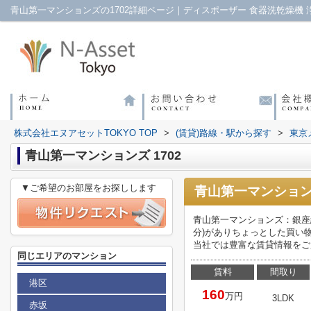
株式会社エヌアセットTOKYO TOP
>
(賃貸)路線・駅から探す
>
東京
青山第一マンションズ 1702
▼ご希望のお部屋をお探しします
青山第一マンション
青山第一マンションズ：銀座
分)がありちょっとした買い
当社では豊富な賃貸情報をご
同じエリアのマンション
賃料
間取り
港区
160
万円
3LDK
赤坂