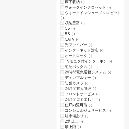
床下収納
(-)
ウォークインクロゼット
(-)
ウォークインシューズクロゼット
(-)
収納豊富
(-)
CS
(-)
BS
(-)
CATV
(-)
光ファイバー
(-)
インターネット対応
(-)
オートロック
(-)
TVモニタ付インターホン
(-)
宅配ボックス
(-)
24時間緊急通報システム
(-)
ディンプルキー
(-)
防犯カメラ
(-)
24時間有人管理
(-)
フロントサービス
(-)
24時間ゴミ出し可
(-)
住戸内覧可能
(-)
コンシェルジュサービス
(-)
駐車場あり
(-)
2階以上
(-)
最上階
(-)