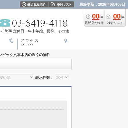
最終更新：2026年08月06日
00
00
件
件
最近見た物件
検討リスト
18:30
定休日：年末年始、夏季、その他
ンピック六本木店の近くの物件
表示件数：