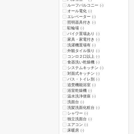
ルーフバルコニー
(-)
オール電化
(-)
エレベーター
(-)
照明器具付き
(-)
駐輪場
(-)
バイク置場あり
(-)
家具・家電付き
(-)
洗濯機置場有
(-)
外観タイル張り
(-)
コンロ２口以上
(-)
食器洗い乾燥機
(-)
システムキッチン
(-)
対面式キッチン
(-)
バス・トイレ別
(-)
追焚機能浴室
(-)
浴室乾燥機
(-)
温水洗浄便座
(-)
洗面台
(-)
洗髪洗面化粧台
(-)
シャワー
(-)
独立洗面台
(-)
エアコン
(-)
床暖房
(-)