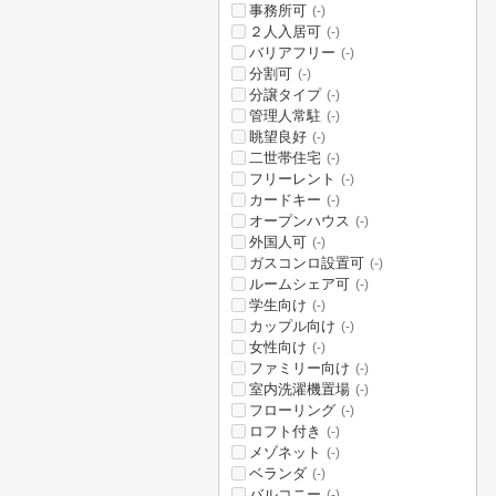
事務所可
(-)
２人入居可
(-)
バリアフリー
(-)
分割可
(-)
分譲タイプ
(-)
管理人常駐
(-)
眺望良好
(-)
二世帯住宅
(-)
フリーレント
(-)
カードキー
(-)
オープンハウス
(-)
外国人可
(-)
ガスコンロ設置可
(-)
ルームシェア可
(-)
学生向け
(-)
カップル向け
(-)
女性向け
(-)
ファミリー向け
(-)
室内洗濯機置場
(-)
フローリング
(-)
ロフト付き
(-)
メゾネット
(-)
ベランダ
(-)
バルコニー
(-)