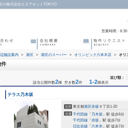
の株式会社エヌアセットTOKYO
営業時間：9:30～
辺施設案内
>
港区
>
港区のスーパー
>
オリンピック六本木店
>
オリ
物件
並び順：
2
2
1-2
該当公開件数
棟 空き数
件
棟表示
テラス乃木坂
東京都
港区
赤坂
９丁目1-20
住所
交通
千代田線
「
乃木坂
」駅 徒歩6分
千代田線
「
赤坂
」駅 徒歩7分
日比谷線
「
六本木
」駅 徒歩7分