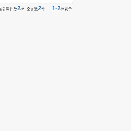
2
2
1-2
当公開件数
棟 空き数
件
棟表示