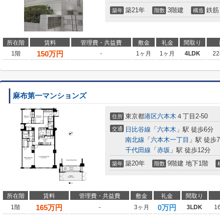
築21年
3階建
鉄筋
築年
階数
構造
所在階
賃料
管理費・共益費
敷金
礼金
間取り
150
万円
1階
-
1ヶ月
1ヶ月
4LDK
22
麻布第一マンションズ
東京都
港区
六本木
４丁目2-50
住所
交通
日比谷線
「
六本木
」駅 徒歩6分
南北線
「
六本木一丁目
」駅 徒歩
千代田線
「
赤坂
」駅 徒歩12分
築20年
9階建 地下1階
築年
階数
所在階
賃料
管理費・共益費
敷金
礼金
間取り
165
万円
0万円
1階
-
3ヶ月
3LDK
1