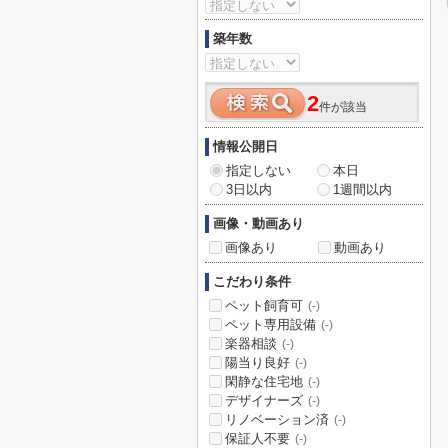
築年数
2
件が該当
情報公開日
指定しない
本日
3日以内
1週間以内
画像・動画あり
画像あり
動画あり
こだわり条件
ペット飼育可
(-)
ペット専用設備
(-)
楽器相談
(-)
陽当り良好
(-)
閑静な住宅地
(-)
デザイナーズ
(-)
リノベーション済
(-)
保証人不要
(-)