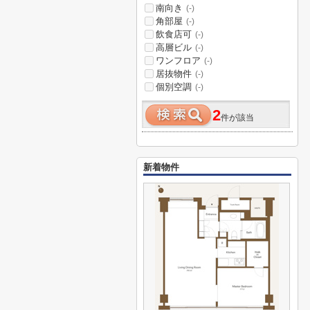
南向き
(-)
角部屋
(-)
飲食店可
(-)
高層ビル
(-)
ワンフロア
(-)
居抜物件
(-)
個別空調
(-)
2
件が該当
新着物件