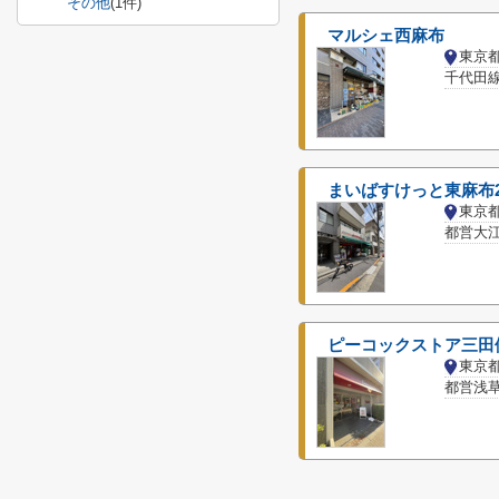
その他
(1件)
マルシェ西麻布
東京
千代田線
まいばすけっと東麻布
東京
都営大江
ピーコックストア三田
東京
都営浅草