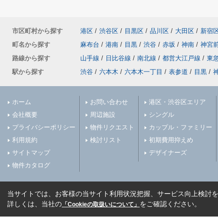
市区町村から探す
港区
/
渋谷区
/
目黒区
/
品川区
/
大田区
/
新宿
町名から探す
麻布台
/
港南
/
目黒
/
渋谷
/
赤坂
/
神南
/
神宮
路線から探す
山手線
/
日比谷線
/
南北線
/
都営大江戸線
/
東
駅から探す
渋谷
/
六本木
/
六本木一丁目
/
表参道
/
目黒
/
ホーム
お問い合わせ
港区・渋谷区エリア
会社概要
周辺施設
シングル
プライバシーポリシー
物件リクエスト
カップル・ファミリー
利用規約
検討リスト
初期費用抑えめ
サイトマップ
デザイナーズ
物件カタログ
当サイトでは、お客様の当サイト利用状況把握、サービス向上検討を目
詳しくは、当社の
をご確認ください。
「Cookieの取扱いについて」