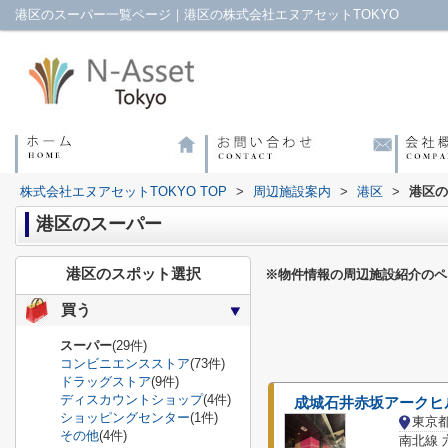
港区のスーパー一覧ページ｜港区の株式会社エヌアセットTOKYO
株式会社エヌアセットTOKYO TOP
>
周辺施設案内
>
港区
>
港区の
港区のスーパー
港区のスポット選択
※物件情報の周辺施設紹介のペ
買う
スーパー
(29件)
コンビニエンスストア
(73件)
ドラッグストア
(9件)
ディスカウントショップ
(4件)
成城石井赤坂アークヒ
ショッピングセンター
(1件)
東京
その他
(4件)
南北線 