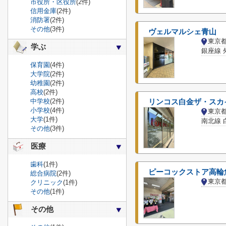
市役所・区役所
(2件)
信用金庫
(2件)
消防署
(2件)
その他
(3件)
ヴェルマルシェ青山
東京
学ぶ
銀座線 
保育園
(4件)
大学院
(2件)
幼稚園
(2件)
高校
(2件)
中学校
(2件)
リンコス白金ザ・スカ
小学校
(4件)
東京
大学
(1件)
南北線 
その他
(3件)
医療
歯科
(1件)
ピーコックストア高輪
総合病院
(2件)
東京
クリニック
(1件)
その他
(1件)
その他