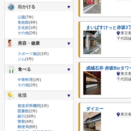
出かける
公園
(7件)
美術館
(4件)
まいばすけっと赤坂3
文化財
(1件)
その他
(2件)
東京
千代田線
美容・健康
スポーツ施設
(1件)
ジム
(1件)
成城石井 赤坂Bizタワ
食べる
東京
千代田線
中華料理
(1件)
その他
(1件)
生活
都道府県機関
(1件)
ダイエー
図書館
(1件)
東京
銀行
(16件)
警察
(4件)
郵便局
(8件)