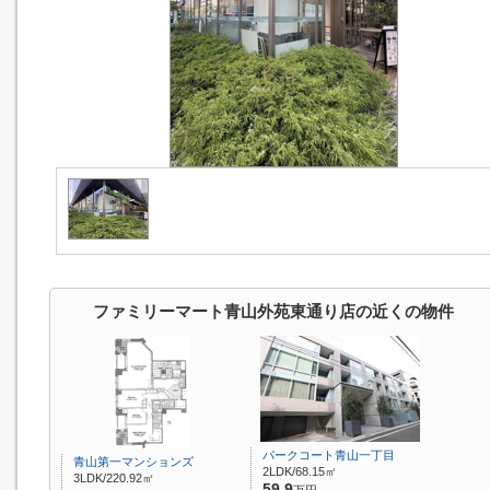
ファミリーマート青山外苑東通り店の近くの物件
パークコート青山一丁目
青山第一マンションズ
2LDK/68.15㎡
3LDK/220.92㎡
59.9