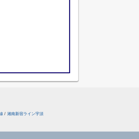
線
/
湘南新宿ライン宇須