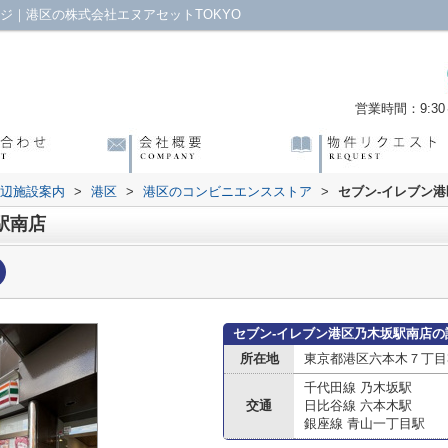
ジ｜港区の株式会社エヌアセットTOKYO
営業時間：9:30～
辺施設案内
>
港区
>
港区のコンビニエンスストア
>
セブン-イレブン
駅南店
セブン-イレブン港区乃木坂駅南店の
所在地
東京都港区六本木７丁目3
千代田線 乃木坂駅
交通
日比谷線 六本木駅
銀座線 青山一丁目駅