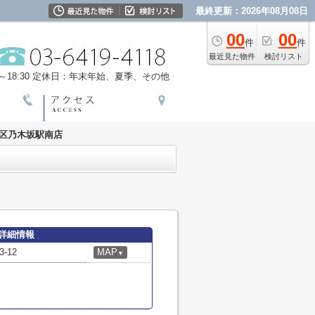
最終更新：2026年08月08日
00
00
件
件
最近見た物件
検討リスト
18:30
定休日：年末年始、夏季、その他
港区乃木坂駅南店
詳細情報
-12
MAP
▼