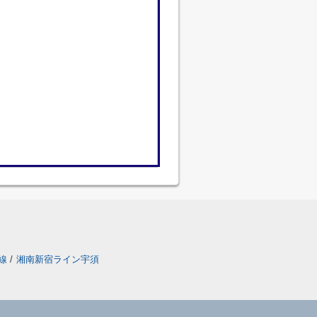
線
/
湘南新宿ライン宇須