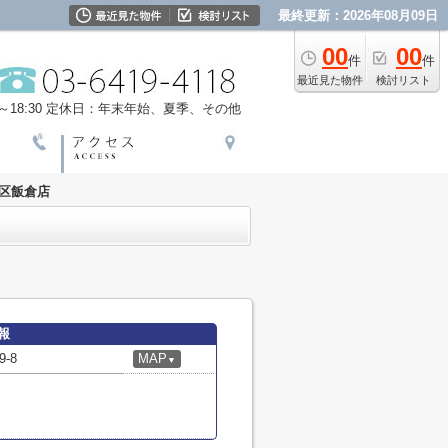
最終更新：2026年08月09日
00
00
件
件
最近見た物件
検討リスト
18:30
定休日：年末年始、夏季、その他
港区飯倉店
報
-8
MAP
▼