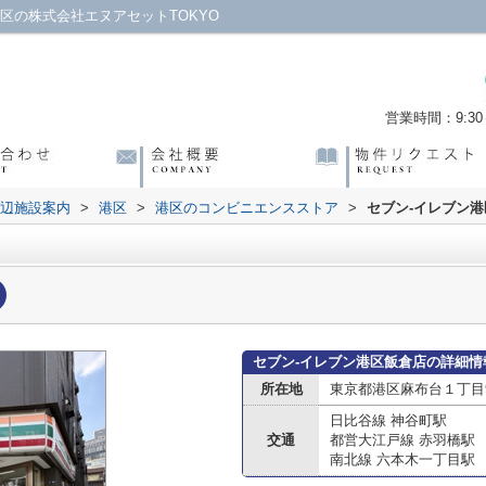
区の株式会社エヌアセットTOKYO
営業時間：9:30～
辺施設案内
>
港区
>
港区のコンビニエンスストア
>
セブン-イレブン
セブン-イレブン港区飯倉店の詳細情
所在地
東京都港区麻布台１丁目9
日比谷線 神谷町駅
交通
都営大江戸線 赤羽橋駅
南北線 六本木一丁目駅