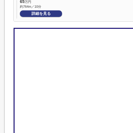
65
万円
約764m／10分
詳細を見る