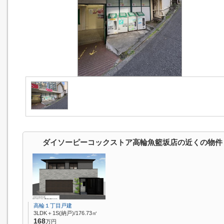
ダイソーピーコックストア高輪魚籃坂店の近くの物件
高輪１丁目戸建
3LDK＋1S(納戸)/176.73㎡
168
万円