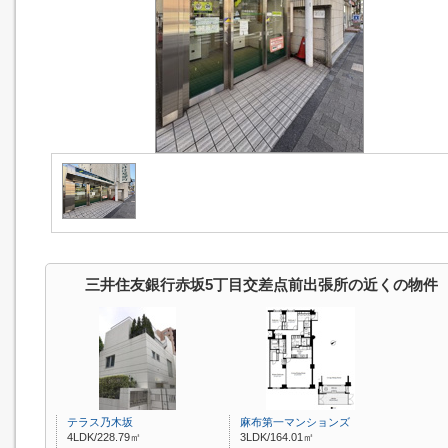
三井住友銀行赤坂5丁目交差点前出張所の近くの物件
テラス乃木坂
麻布第一マンションズ
4LDK/228.79㎡
3LDK/164.01㎡