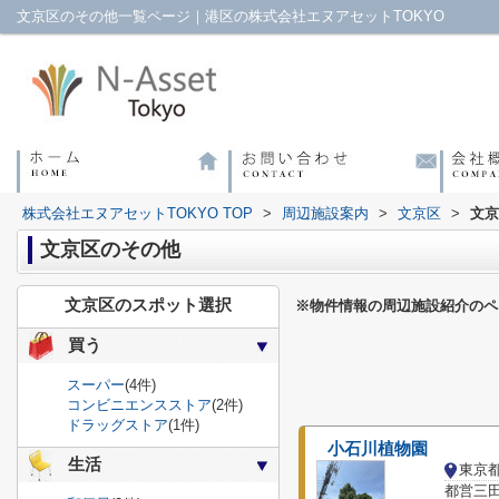
文京区のその他一覧ページ｜港区の株式会社エヌアセットTOKYO
株式会社エヌアセットTOKYO TOP
>
周辺施設案内
>
文京区
>
文京
文京区のその他
文京区のスポット選択
※物件情報の周辺施設紹介のペ
買う
スーパー
(4件)
コンビニエンスストア
(2件)
ドラッグストア
(1件)
小石川植物園
生活
東京
都営三田