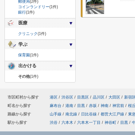
郵便局
(2件)
コインランドリー
(1件)
銀行
(1件)
医療
クリニック
(1件)
学ぶ
保育園
(1件)
出かける
その他
(1件)
市区町村から探す
港区
/
渋谷区
/
目黒区
/
品川区
/
大田区
/
新宿
町名から探す
麻布台
/
港南
/
目黒
/
赤坂
/
神南
/
神宮前
/
桜
路線から探す
山手線
/
南北線
/
日比谷線
/
都営大江戸線
/
東
駅から探す
渋谷
/
六本木
/
六本木一丁目
/
神谷町
/
目黒
/