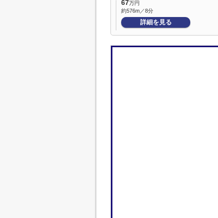
67
万円
約576m／8分
詳細を見る