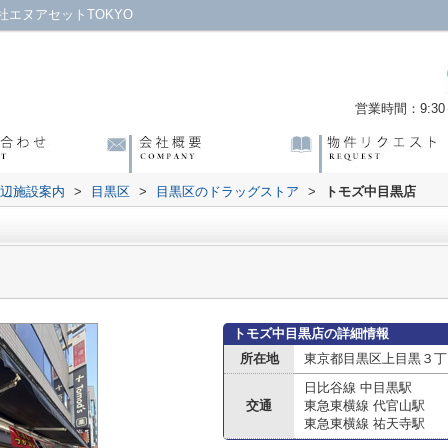
エヌアセットTOKYO
営業時間：9:30～
辺施設案内
>
目黒区
>
目黒区のドラッグストア
>
トモズ中目黒店
トモズ中目黒店の詳細情報
所在地
東京都目黒区上目黒３丁目
日比谷線 中目黒駅
交通
東急東横線 代官山駅
東急東横線 祐天寺駅