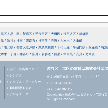
目黒区
/
品川区
/
新宿区
/
千代田区
/
大田区
/
世田谷区
/
板橋区
目黒
/
渋谷
/
神南
/
西麻布
/
神宮前
/
赤坂
/
六本木
/
大山町
線
/
南北線
/
都営大江戸線
/
東急東横線
/
千代田線
/
半蔵門線
/
銀座線
/
埼京
六本木一丁目
/
神谷町
/
広尾
/
表参道
/
目黒
/
中目黒
/
品川
/
乃木坂
渋谷区、港区の賃貸は株式会社エヌ
港区・渋谷区エリア
シングル
東京都港区南青山５丁目１１－１ 8F
ト
カップル・ファミリー
TEL:03-6419-4118
初期費用抑えめ
FAX:03-6419-4119
デザイナーズ
Copyright(c) 株式会社エヌアセットTOKYO
All Rights Reserved.