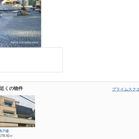
近くの物件
プライムスク
寿戸建
/78.92㎡