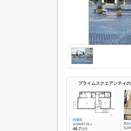
プライムスクエアシティの
向陽荘
恵比
1LDK/67.01㎡
3LDK
46.7
万円