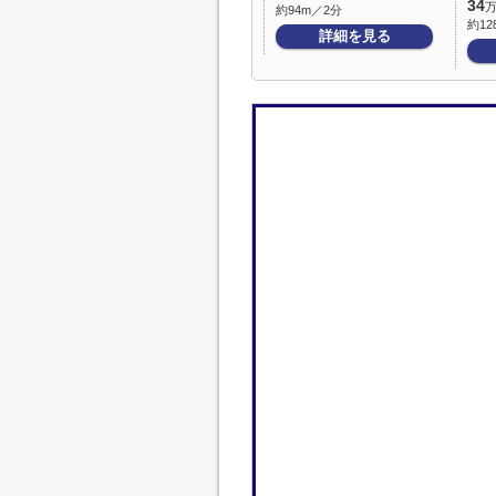
34
約94m／2分
約12
詳細を見る