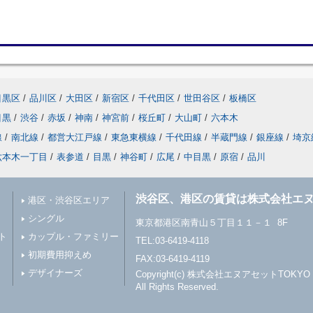
目黒区
/
品川区
/
大田区
/
新宿区
/
千代田区
/
世田谷区
/
板橋区
目黒
/
渋谷
/
赤坂
/
神南
/
神宮前
/
桜丘町
/
大山町
/
六本木
線
/
南北線
/
都営大江戸線
/
東急東横線
/
千代田線
/
半蔵門線
/
銀座線
/
埼京
六本木一丁目
/
表参道
/
目黒
/
神谷町
/
広尾
/
中目黒
/
原宿
/
品川
渋谷区、港区の賃貸は株式会社エヌ
港区・渋谷区エリア
シングル
東京都港区南青山５丁目１１－１ 8F
ト
カップル・ファミリー
TEL:03-6419-4118
初期費用抑えめ
FAX:03-6419-4119
デザイナーズ
Copyright(c) 株式会社エヌアセットTOKYO
All Rights Reserved.