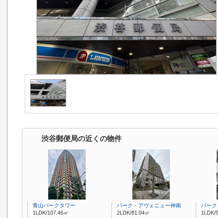
渋谷郵便局の近くの物件
青山パークタワー
パーク・アヴェニュー神南
パーク
1LDK/107.46㎡
2LDK/81.04㎡
1LDK/