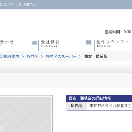
ヌアセットTOKYO
営業時間：9:30～
辺施設案内
>
杉並区
>
杉並区のスーパー
>
西友 西荻店
西友 西荻店の詳細情報
所在地
東京都杉並区西荻北３丁目