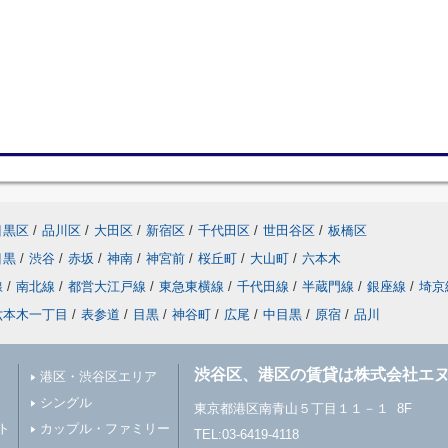
目黒区
/
品川区
/
大田区
/
新宿区
/
千代田区
/
世田谷区
/
板橋区
目黒
/
渋谷
/
赤坂
/
神南
/
神宮前
/
桜丘町
/
大山町
/
六本木
線
/
南北線
/
都営大江戸線
/
東急東横線
/
千代田線
/
半蔵門線
/
銀座線
/
埼京
六本木一丁目
/
表参道
/
目黒
/
神谷町
/
広尾
/
中目黒
/
原宿
/
品川
渋谷区、港区の賃貸は株式会社エヌ
港区・渋谷区エリア
シングル
東京都港区南青山５丁目１１－１ 8F
ト
カップル・ファミリー
TEL:03-6419-4118