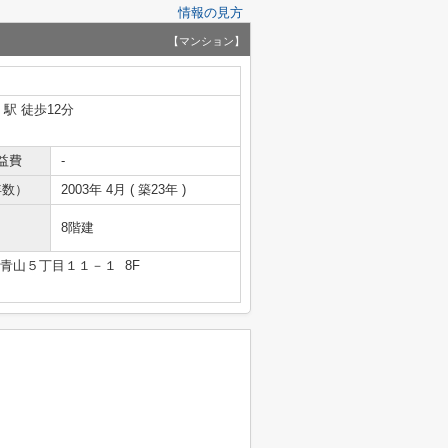
情報の見方
【マンション】
」駅 徒歩12分
益費
-
年数）
2003年 4月 ( 築23年 )
8階建
青山５丁目１１－１ 8F