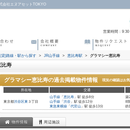
会社エヌアセットTOKYO
営業時間：9:30～
賃貸)路線・駅から探す
>
JR山手線
>
恵比寿駅
>
グラマシー恵比寿
恵比寿
グラマシー恵比寿
の過去掲載物件情報
現況の確認はお気
所在地
交通
山手線
「
恵比寿
」駅 徒歩8分
築
東京都
渋谷区
東
３丁目
山手線
「
渋谷
」駅 徒歩12分
8
東急東横線
「
代官山
」駅 徒歩13分
鉄
物件情報
周辺施設