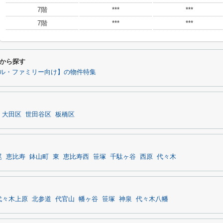
7階
***
***
7階
***
***
から探す
ル・ファミリー向け】の物件特集
大田区
世田谷区
板橋区
尾
恵比寿
鉢山町
東
恵比寿西
笹塚
千駄ヶ谷
西原
代々木
代々木上原
北参道
代官山
幡ヶ谷
笹塚
神泉
代々木八幡