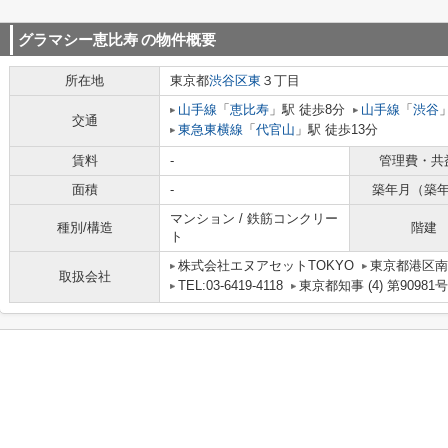
グラマシー恵比寿
の物件概要
所在地
東京都
渋谷区
東
３丁目
山手線
「
恵比寿
」駅 徒歩8分
山手線
「
渋谷
交通
東急東横線
「
代官山
」駅 徒歩13分
賃料
-
管理費・共
面積
-
築年月（築
マンション / 鉄筋コンクリー
種別/構造
階建
ト
株式会社エヌアセットTOKYO
東京都港区南
取扱会社
TEL:03-6419-4118
東京都知事 (4) 第90981号