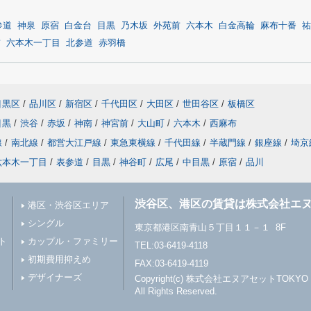
参道
神泉
原宿
白金台
目黒
乃木坂
外苑前
六本木
白金高輪
麻布十番
祐
前
六本木一丁目
北参道
赤羽橋
目黒区
/
品川区
/
新宿区
/
千代田区
/
大田区
/
世田谷区
/
板橋区
目黒
/
渋谷
/
赤坂
/
神南
/
神宮前
/
大山町
/
六本木
/
西麻布
線
/
南北線
/
都営大江戸線
/
東急東横線
/
千代田線
/
半蔵門線
/
銀座線
/
埼京
六本木一丁目
/
表参道
/
目黒
/
神谷町
/
広尾
/
中目黒
/
原宿
/
品川
渋谷区、港区の賃貸は株式会社エヌ
港区・渋谷区エリア
シングル
東京都港区南青山５丁目１１－１ 8F
ト
カップル・ファミリー
TEL:03-6419-4118
初期費用抑えめ
FAX:03-6419-4119
デザイナーズ
Copyright(c) 株式会社エヌアセットTOKYO
All Rights Reserved.