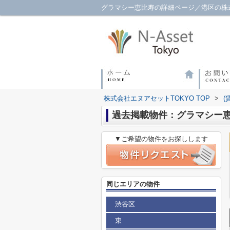
グラマシー恵比寿の詳細ページ／港区の株式
株式会社エヌアセットTOKYO TOP
>
(
過去掲載物件：グラマシー
▼ご希望の物件をお探しします
同じエリアの物件
渋谷区
東