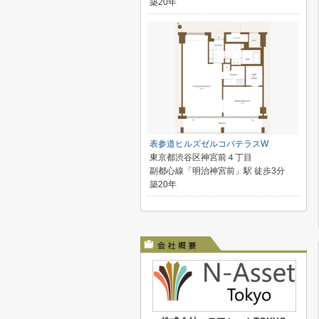
築20年
表参道ヒルズゼルコバテラスW
東京都渋谷区神宮前４丁目
副都心線「明治神宮前」駅 徒歩3分
築20年