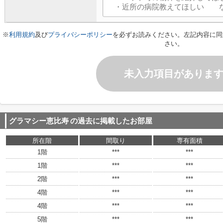
※
利用規約
及び
プライバシーポリシー
を必ずお読みください。左記内容に同
さい。
未入力項目がありま
グラマシー恵比寿
の過去に掲載したお部屋
所在階
間取り
専有面積
1階
***
***
1階
***
***
2階
***
***
4階
***
***
4階
***
***
5階
***
***