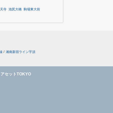
天寺
池尻大橋
駒場東大前
線
/
湘南新宿ライン宇須
アセットTOKYO