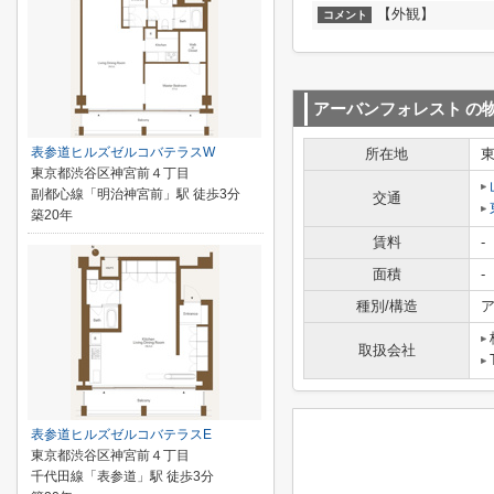
【外観】
コメント
アーバンフォレスト
の
表参道ヒルズゼルコバテラスW
所在地
東京都渋谷区神宮前４丁目
副都心線「明治神宮前」駅 徒歩3分
交通
築20年
賃料
-
面積
-
種別/構造
ア
取扱会社
表参道ヒルズゼルコバテラスE
東京都渋谷区神宮前４丁目
千代田線「表参道」駅 徒歩3分