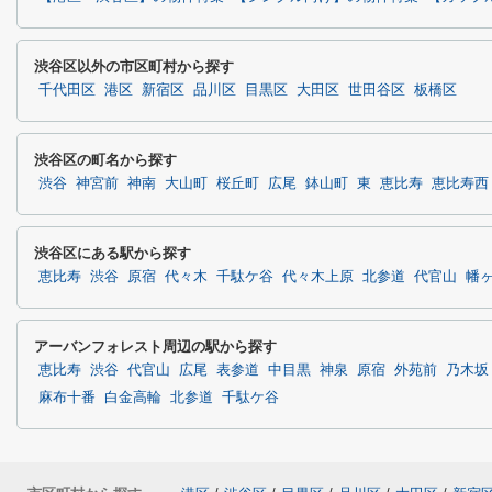
渋谷区以外の市区町村から探す
千代田区
港区
新宿区
品川区
目黒区
大田区
世田谷区
板橋区
渋谷区の町名から探す
渋谷
神宮前
神南
大山町
桜丘町
広尾
鉢山町
東
恵比寿
恵比寿西
渋谷区にある駅から探す
恵比寿
渋谷
原宿
代々木
千駄ケ谷
代々木上原
北参道
代官山
幡
アーバンフォレスト周辺の駅から探す
恵比寿
渋谷
代官山
広尾
表参道
中目黒
神泉
原宿
外苑前
乃木坂
麻布十番
白金高輪
北参道
千駄ケ谷