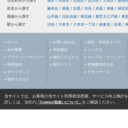
市区町村から探す
港区
/
渋谷区
/
目黒区
/
品川区
/
大田区
/
新宿
町名から探す
麻布台
/
港南
/
目黒
/
渋谷
/
赤坂
/
神南
/
神宮
路線から探す
山手線
/
日比谷線
/
南北線
/
都営大江戸線
/
東
駅から探す
渋谷
/
六本木
/
六本木一丁目
/
表参道
/
目黒
/
ホーム
お問い合わせ
港区・渋谷区エリア
会社概要
周辺施設
シングル
プライバシーポリシー
物件リクエスト
カップル・ファミリー
利用規約
検討リスト
初期費用抑えめ
サイトマップ
デザイナーズ
物件カタログ
当サイトでは、お客様の当サイト利用状況把握、サービス向上検討を目
詳しくは、当社の
をご確認ください。
「Cookieの取扱いについて」