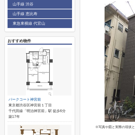
山手線 渋谷
山手線 恵比寿
東急東横線 代官山
おすすめ物件
パークコート神宮前
東京都渋谷区神宮前１丁目
千代田線「明治神宮前」駅 徒歩6分
築17年
※写真や図と実際の現状と