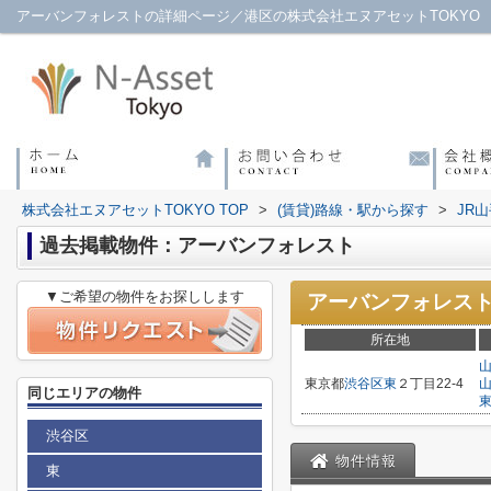
アーバンフォレストの詳細ページ／港区の株式会社エヌアセットTOKYO
株式会社エヌアセットTOKYO TOP
>
(賃貸)路線・駅から探す
>
JR
過去掲載物件：アーバンフォレスト
▼ご希望の物件をお探しします
アーバンフォレス
所在地
東京都
渋谷区
東
２丁目22-4
同じエリアの物件
渋谷区
物件情報
東