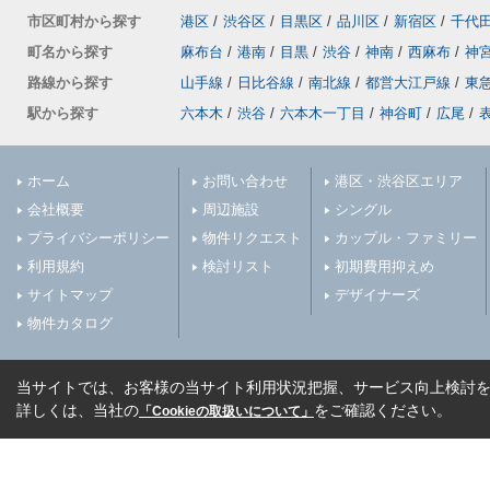
市区町村から探す
港区
/
渋谷区
/
目黒区
/
品川区
/
新宿区
/
千代
町名から探す
麻布台
/
港南
/
目黒
/
渋谷
/
神南
/
西麻布
/
神
路線から探す
山手線
/
日比谷線
/
南北線
/
都営大江戸線
/
東
駅から探す
六本木
/
渋谷
/
六本木一丁目
/
神谷町
/
広尾
/
ホーム
お問い合わせ
港区・渋谷区エリア
会社概要
周辺施設
シングル
プライバシーポリシー
物件リクエスト
カップル・ファミリー
利用規約
検討リスト
初期費用抑えめ
サイトマップ
デザイナーズ
物件カタログ
当サイトでは、お客様の当サイト利用状況把握、サービス向上検討を目
詳しくは、当社の
をご確認ください。
「Cookieの取扱いについて」