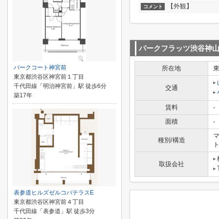
【外観】
コメント
パークフラッツ渋谷神
パークコート神宮前
所在地
東京都渋谷区神宮前１丁目
千代田線「明治神宮前」駅 徒歩6分
交通
築17年
賃料
-
面積
-
マ
種別/構造
取扱会社
表参道ヒルズゼルコバテラスE
東京都渋谷区神宮前４丁目
千代田線「表参道」駅 徒歩3分