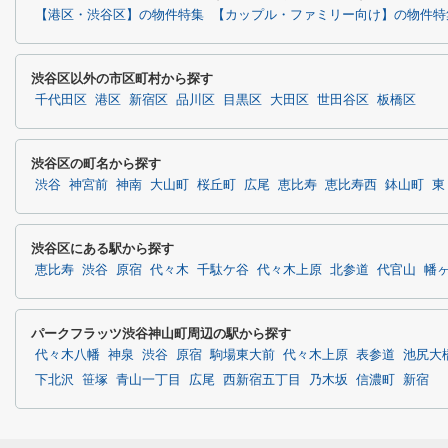
【港区・渋谷区】の物件特集
【カップル・ファミリー向け】の物件特
渋谷区以外の市区町村から探す
千代田区
港区
新宿区
品川区
目黒区
大田区
世田谷区
板橋区
渋谷区の町名から探す
渋谷
神宮前
神南
大山町
桜丘町
広尾
恵比寿
恵比寿西
鉢山町
東
渋谷区にある駅から探す
恵比寿
渋谷
原宿
代々木
千駄ケ谷
代々木上原
北参道
代官山
幡
パークフラッツ渋谷神山町周辺の駅から探す
代々木八幡
神泉
渋谷
原宿
駒場東大前
代々木上原
表参道
池尻大
下北沢
笹塚
青山一丁目
広尾
西新宿五丁目
乃木坂
信濃町
新宿