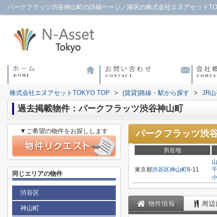
パークフラッツ渋谷神山町の詳細ページ／港区の株式会社エヌアセットTO
株式会社エヌアセットTOKYO TOP
>
(賃貸)路線・駅から探す
>
JR
過去掲載物件：パークフラッツ渋谷神山町
▼ご希望の物件をお探しします
パークフラッツ渋
所在地
東京都
渋谷区
神山町
6-11
同じエリアの物件
渋谷区
物件情報
周辺
神山町