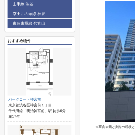
山手線 渋谷
京王井の頭線 神泉
東急東横線 代官山
おすすめ物件
パークコート神宮前
東京都渋谷区神宮前１丁目
千代田線「明治神宮前」駅 徒歩6分
築17年
※写真や図と実際の現状と