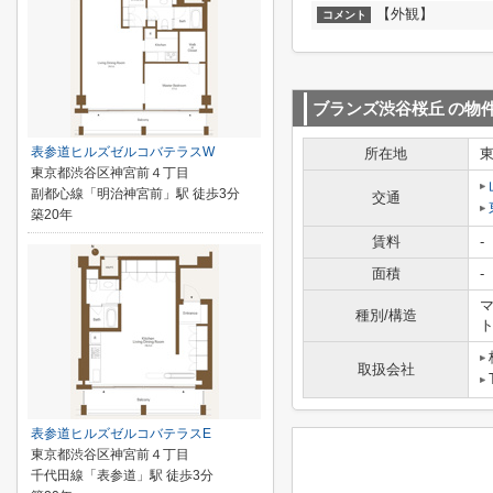
【外観】
コメント
ブランズ渋谷桜丘
の物
表参道ヒルズゼルコバテラスW
所在地
東京都渋谷区神宮前４丁目
副都心線「明治神宮前」駅 徒歩3分
交通
築20年
賃料
-
面積
-
マ
種別/構造
取扱会社
表参道ヒルズゼルコバテラスE
東京都渋谷区神宮前４丁目
千代田線「表参道」駅 徒歩3分