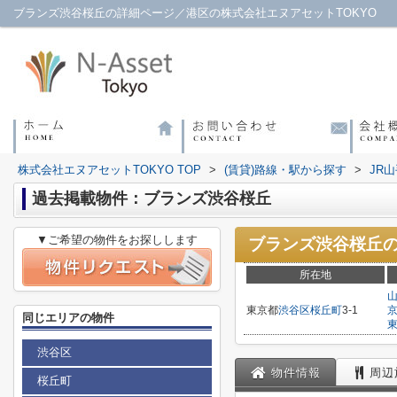
ブランズ渋谷桜丘の詳細ページ／港区の株式会社エヌアセットTOKYO
株式会社エヌアセットTOKYO TOP
>
(賃貸)路線・駅から探す
>
JR
過去掲載物件：ブランズ渋谷桜丘
▼ご希望の物件をお探しします
ブランズ渋谷桜丘
所在地
東京都
渋谷区
桜丘町
3-1
同じエリアの物件
渋谷区
物件情報
周辺
桜丘町