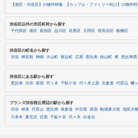
【港区・渋谷区】の物件特集
【カップル・ファミリー向け】の物件特
渋谷区以外の市区町村から探す
千代田区
港区
新宿区
品川区
目黒区
大田区
世田谷区
板橋区
渋谷区の町名から探す
渋谷
神宮前
神南
大山町
桜丘町
広尾
恵比寿
鉢山町
東
恵比寿西
渋谷区にある駅から探す
恵比寿
渋谷
原宿
代々木
千駄ケ谷
代々木上原
北参道
代官山
幡
ブランズ渋谷桜丘周辺の駅から探す
渋谷
神泉
代官山
恵比寿
表参道
中目黒
原宿
駒場東大前
池尻大
六本木
東北沢
目黒
千駄ケ谷
代々木
白金台