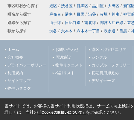
市区町村から探す
港区
/
渋谷区
/
目黒区
/
品川区
/
大田区
/
新宿
町名から探す
麻布台
/
港南
/
目黒
/
渋谷
/
赤坂
/
神南
/
神宮
路線から探す
山手線
/
日比谷線
/
南北線
/
都営大江戸線
/
東
駅から探す
渋谷
/
六本木
/
六本木一丁目
/
表参道
/
目黒
/
ホーム
お問い合わせ
港区・渋谷区エリア
会社概要
周辺施設
シングル
プライバシーポリシー
物件リクエスト
カップル・ファミリー
利用規約
検討リスト
初期費用抑えめ
サイトマップ
デザイナーズ
物件カタログ
当サイトでは、お客様の当サイト利用状況把握、サービス向上検討を目
詳しくは、当社の
をご確認ください。
「Cookieの取扱いについて」