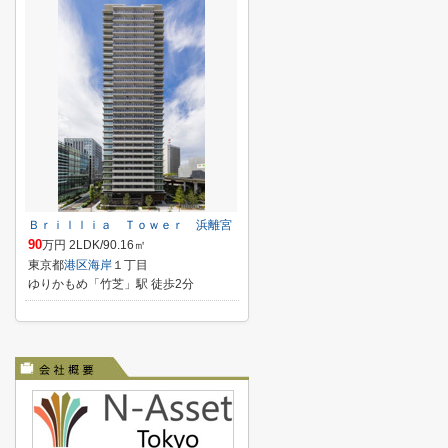
Ｂｒｉｌｌｉａ Ｔｏｗｅｒ 浜離宮
90
万円 2LDK/90.16㎡
東京都
港区
海岸
１丁目
ゆりかもめ「竹芝」駅 徒歩2分