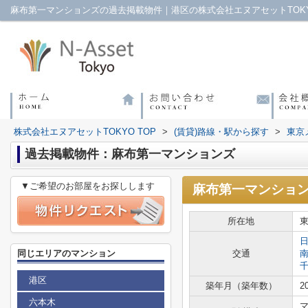
麻布第一マンションズの過去掲載物件｜港区の株式会社エヌアセットTOK
株式会社エヌアセットTOKYO TOP
>
(賃貸)路線・駅から探す
>
東京
過去掲載物件：麻布第一マンションズ
▼ご希望のお部屋をお探しします
麻布第一マンショ
所在地
同じエリアのマンション
交通
港区
築年月（築年数）
2
六本木