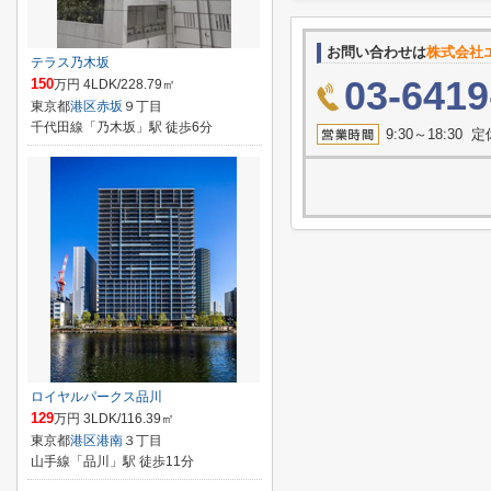
お問い合わせは
株式会社エ
テラス乃木坂
03-6419
150
万円 4LDK/228.79㎡
東京都
港区
赤坂
９丁目
千代田線「乃木坂」駅 徒歩6分
9:30～18:3
ロイヤルパークス品川
129
万円 3LDK/116.39㎡
東京都
港区
港南
３丁目
山手線「品川」駅 徒歩11分