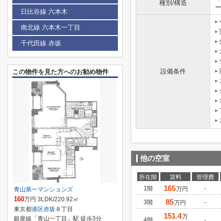
種別/構造
日比谷線 六本木
南北線 六本木一丁目
千代田線 赤坂
設備条件
この物件を見た方へのお勧め物件
他の空室
所在階
賃料
管理費
165
1階
-
万円
青山第一マンションズ
160
万円 3LDK/220.92㎡
85
3階
-
万円
東京都
港区
赤坂
８丁目
151.4
万
銀座線「青山一丁目」駅 徒歩3分
4階
-