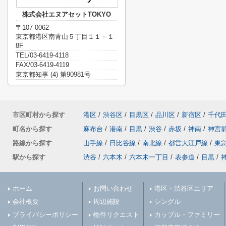
株式会社エヌアセットTOKYO
〒107-0062
東京都港区南青山５丁目１１－１
8F
TEL/03-6419-4118
FAX/03-6419-4119
東京都知事 (4) 第90981号
市区町村から探す
港区
/
渋谷区
/
目黒区
/
品川区
/
新宿区
/
千代
町名から探す
麻布台
/
港南
/
目黒
/
渋谷
/
赤坂
/
神南
/
神宮
路線から探す
山手線
/
日比谷線
/
南北線
/
都営大江戸線
/
東
駅から探す
渋谷
/
六本木
/
六本木一丁目
/
表参道
/
目黒
/
ホーム
お問い合わせ
港区・渋谷区エリア
会社概要
周辺施設
シングル
プライバシーポリシー
物件リクエスト
カップル・ファミリー