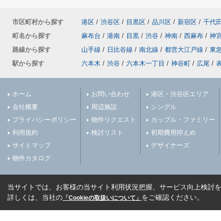
市区町村から探す
港区
/
渋谷区
/
目黒区
/
品川区
/
新宿区
/
千代
町名から探す
麻布台
/
港南
/
目黒
/
渋谷
/
神南
/
西麻布
/
神
路線から探す
山手線
/
日比谷線
/
南北線
/
都営大江戸線
/
東
駅から探す
六本木
/
渋谷
/
六本木一丁目
/
神谷町
/
広尾
/
ホーム
お問い合わせ
港区・渋谷区エリア
会社概要
周辺施設
シングル
プライバシーポリシー
物件リクエスト
カップル・ファミリー
利用規約
検討リスト
初期費用抑えめ
サイトマップ
デザイナーズ
物件カタログ
当サイトでは、お客様の当サイト利用状況把握、サービス向上検討を目
詳しくは、当社の
をご確認ください。
「Cookieの取扱いについて」