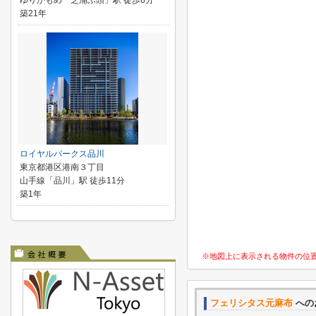
ゆりかもめ「芝浦ふ頭」駅 徒歩8分
築21年
ロイヤルパークス品川
東京都港区港南３丁目
山手線「品川」駅 徒歩11分
築1年
※地図上に表示される物件の位
フェリシタス元麻布
への