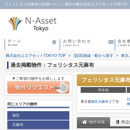
フェリシタス元麻布の詳細ページ／港区の株式会社エヌアセットTOKYO
株式会社エヌアセットTOKYO TOP
>
(賃貸)路線・駅から探す
>
東京
過去掲載物件：フェリシタス元麻布
▼ご希望の物件をお探しします
フェリシタス元麻
所在地
東京都
港区
元麻布
２丁目
同じエリアの物件
港区
物件情報
周辺
元麻布