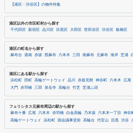
【港区・渋谷区】の物件特集
港区以外の市区町村から探す
千代田区
新宿区
品川区
目黒区
大田区
世田谷区
渋谷区
板橋区
港区の町名から探す
麻布台
港南
赤坂
西麻布
六本木
三田
南麻布
元麻布
海岸
芝浦
港区にある駅から探す
浜松町
田町
高輪ゲートウェイ
品川
赤坂見附
神谷町
六本木
広尾
大門
赤羽橋
三田
泉岳寺
高輪台
竹芝
芝浦ふ頭
フェリシタス元麻布周辺の駅から探す
麻布十番
広尾
六本木
赤羽橋
白金高輪
乃木坂
六本木一丁目
神谷
高輪ゲートウェイ
浜松町
国会議事堂前
高輪台
代官山
目黒
渋谷