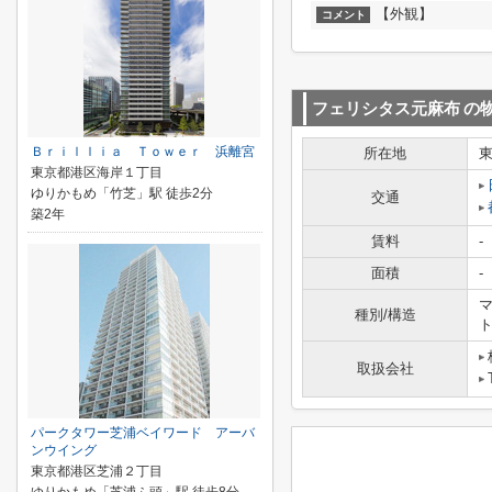
【外観】
コメント
フェリシタス元麻布
の
Ｂｒｉｌｌｉａ Ｔｏｗｅｒ 浜離宮
所在地
東京都港区海岸１丁目
ゆりかもめ「竹芝」駅 徒歩2分
交通
築2年
賃料
-
面積
-
マ
種別/構造
取扱会社
パークタワー芝浦ベイワード アーバ
ンウイング
東京都港区芝浦２丁目