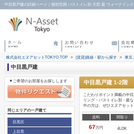
株式会社エヌアセットTOKYO TOP
>
(賃貸)路線・駅から探す
>
東京
中目黒戸建
▼ご希望のお部屋をお探しします
中目黒戸建 1-2階
こだわりポイント満載の中目
リング・バストイレ別・庭な
中の方は、ぜひエヌアセット
同じエリアの一戸建て
賃料
間取り
目黒区
67
万円
4LDK
上目黒