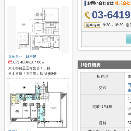
お問い合わせは
株式会社
03-6419
9:30～18:3
青葉台一丁目戸建
85
万円 4LDK/167.00㎡
物件概要
東京都目黒区青葉台１丁目
日比谷線「中目黒」駅 徒歩8分
所在地
交通
4
L
間取り/詳細
洋
洋
賃料
6