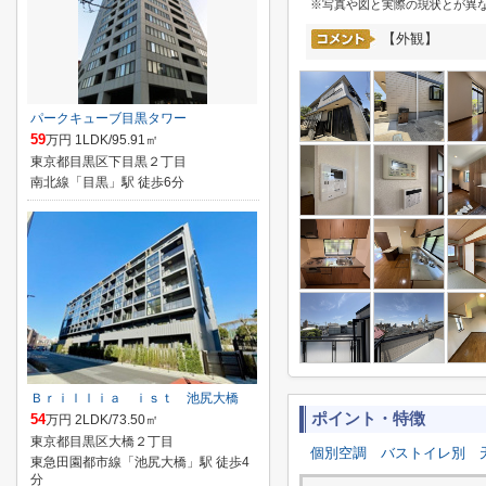
※写真や図と実際の現状とが異
【外観】
パークキューブ目黒タワー
59
万円 1LDK/95.91㎡
東京都目黒区下目黒２丁目
南北線「目黒」駅 徒歩6分
Ｂｒｉｌｌｉａ ｉｓｔ 池尻大橋
ポイント・特徴
54
万円 2LDK/73.50㎡
東京都目黒区大橋２丁目
個別空調
バストイレ別
東急田園都市線「池尻大橋」駅 徒歩4
分