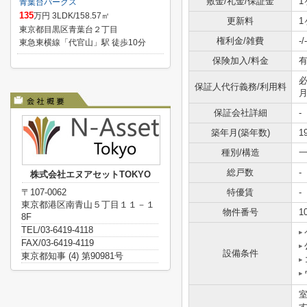
敷金/礼金/保証金
1
青葉台パークス
135
万円 3LDK/158.57㎡
更新料
1
東京都目黒区青葉台２丁目
権利金/雑費
-/-
東急東横線「代官山」駅 徒歩10分
保険加入/料金
有
必
保証人代行義務/利用料
保証会社詳細
-
築年月(築年数)
1
種別/構造
一
総戸数
-
株式会社エヌアセットTOKYO
〒107-0062
特優賃
-
東京都港区南青山５丁目１１－１
物件番号
1
8F
TEL/03-6419-4118
FAX/03-6419-4119
設備条件
東京都知事 (4) 第90981号