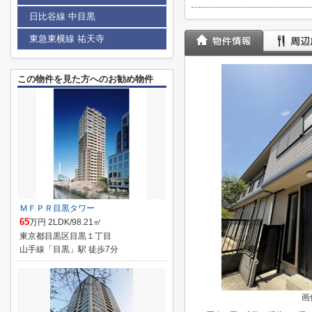
日比谷線 中目黒
東急東横線 祐天寺
この物件を見た方へのお勧め物件
ＭＦＰＲ目黒タワー
65
万円 2LDK/98.21㎡
東京都目黒区目黒１丁目
山手線「目黒」駅 徒歩7分
画