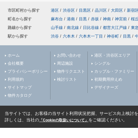
市区町村から探す
港区
/
渋谷区
/
目黒区
/
品川区
/
大田区
/
新宿
町名から探す
麻布台
/
港南
/
目黒
/
赤坂
/
神南
/
神宮前
/
桜
路線から探す
山手線
/
南北線
/
日比谷線
/
都営大江戸線
/
東
駅から探す
渋谷
/
六本木
/
六本木一丁目
/
神谷町
/
目黒
/
ホーム
お問い合わせ
港区・渋谷区エリア
会社概要
周辺施設
シングル
プライバシーポリシー
物件リクエスト
カップル・ファミリー
利用規約
検討リスト
初期費用抑えめ
サイトマップ
デザイナーズ
物件カタログ
当サイトでは、お客様の当サイト利用状況把握、サービス向上検討を目
詳しくは、当社の
をご確認ください。
「Cookieの取扱いについて」