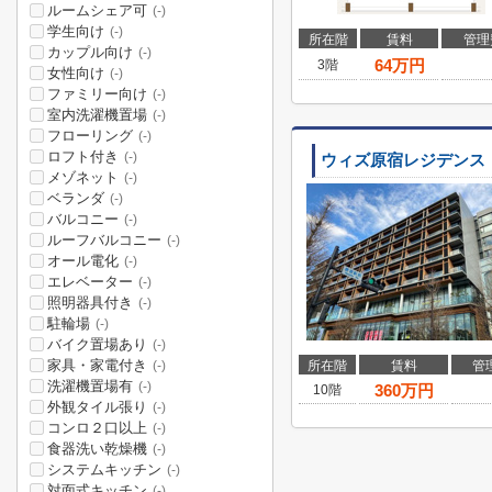
ルームシェア可
(-)
学生向け
(-)
所在階
賃料
管理
カップル向け
(-)
64
万円
3階
女性向け
(-)
ファミリー向け
(-)
室内洗濯機置場
(-)
フローリング
(-)
ロフト付き
(-)
ウィズ原宿レジデンス
メゾネット
(-)
ベランダ
(-)
バルコニー
(-)
ルーフバルコニー
(-)
オール電化
(-)
エレベーター
(-)
照明器具付き
(-)
駐輪場
(-)
バイク置場あり
(-)
家具・家電付き
所在階
賃料
管
(-)
洗濯機置場有
(-)
360
万円
10階
外観タイル張り
(-)
コンロ２口以上
(-)
食器洗い乾燥機
(-)
システムキッチン
(-)
対面式キッチン
(-)