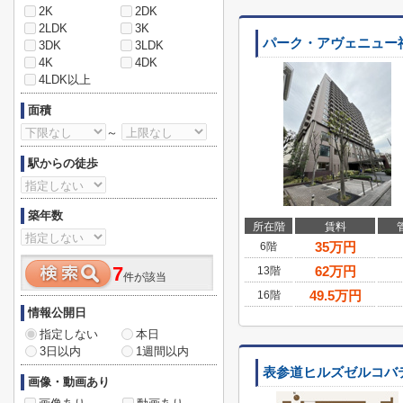
2K
2DK
2LDK
3K
パーク・アヴェニュー
3DK
3LDK
4K
4DK
4LDK以上
面積
～
駅からの徒歩
築年数
所在階
賃料
35
万円
6階
7
62
万円
13階
件が該当
49.5
万円
16階
情報公開日
指定しない
本日
3日以内
1週間以内
表参道ヒルズゼルコバ
画像・動画あり