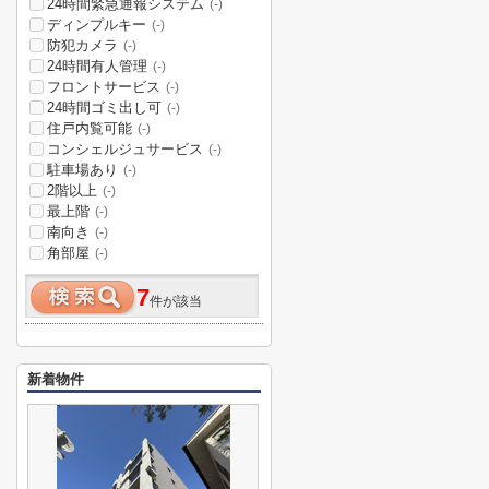
24時間緊急通報システム
(-)
ディンプルキー
(-)
防犯カメラ
(-)
24時間有人管理
(-)
フロントサービス
(-)
24時間ゴミ出し可
(-)
住戸内覧可能
(-)
コンシェルジュサービス
(-)
駐車場あり
(-)
2階以上
(-)
最上階
(-)
南向き
(-)
角部屋
(-)
7
件が該当
新着物件