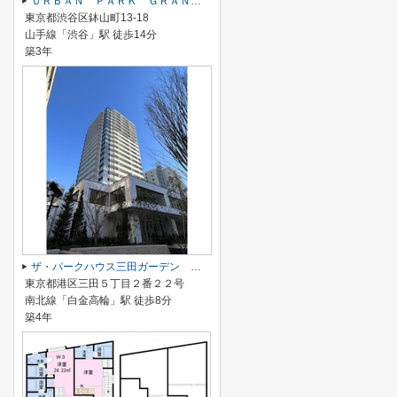
ＵＲＢＡＮ ＰＡＲＫ ＧＲＡＮＤＥ代官山
東京都渋谷区鉢山町13-18
山手線「渋谷」駅 徒歩14分
築3年
ザ・パークハウス三田ガーデン タワー棟
東京都港区三田５丁目２番２２号
南北線「白金高輪」駅 徒歩8分
築4年