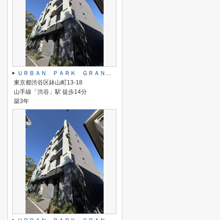
ＵＲＢＡＮ ＰＡＲＫ ＧＲＡＮＤＥ代官山
東京都渋谷区鉢山町13-18
山手線「渋谷」駅 徒歩14分
築3年