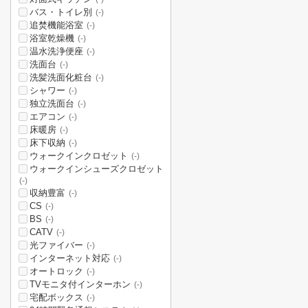
バス・トイレ別
(-)
追焚機能浴室
(-)
浴室乾燥機
(-)
温水洗浄便座
(-)
洗面台
(-)
洗髪洗面化粧台
(-)
シャワー
(-)
独立洗面台
(-)
エアコン
(-)
床暖房
(-)
床下収納
(-)
ウォークインクロゼット
(-)
ウォークインシューズクロゼット
(-)
収納豊富
(-)
CS
(-)
BS
(-)
CATV
(-)
光ファイバー
(-)
インターネット対応
(-)
オートロック
(-)
TVモニタ付インターホン
(-)
宅配ボックス
(-)