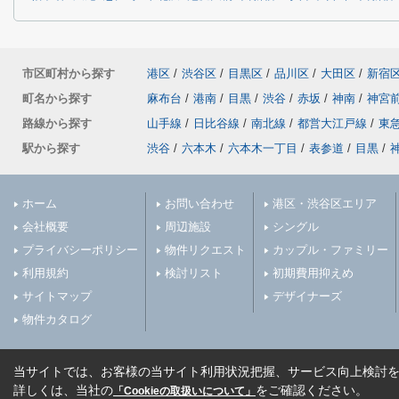
市区町村から探す
港区
/
渋谷区
/
目黒区
/
品川区
/
大田区
/
新宿
町名から探す
麻布台
/
港南
/
目黒
/
渋谷
/
赤坂
/
神南
/
神宮
路線から探す
山手線
/
日比谷線
/
南北線
/
都営大江戸線
/
東
駅から探す
渋谷
/
六本木
/
六本木一丁目
/
表参道
/
目黒
/
ホーム
お問い合わせ
港区・渋谷区エリア
会社概要
周辺施設
シングル
プライバシーポリシー
物件リクエスト
カップル・ファミリー
利用規約
検討リスト
初期費用抑えめ
サイトマップ
デザイナーズ
物件カタログ
当サイトでは、お客様の当サイト利用状況把握、サービス向上検討を目
詳しくは、当社の
をご確認ください。
「Cookieの取扱いについて」