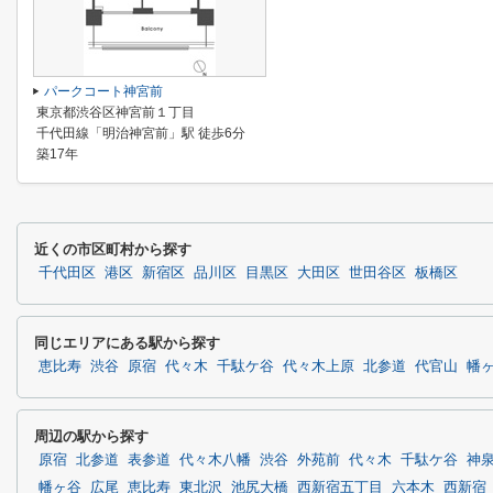
パークコート神宮前
東京都渋谷区神宮前１丁目
千代田線「明治神宮前」駅 徒歩6分
築17年
近くの市区町村から探す
千代田区
港区
新宿区
品川区
目黒区
大田区
世田谷区
板橋区
同じエリアにある駅から探す
恵比寿
渋谷
原宿
代々木
千駄ケ谷
代々木上原
北参道
代官山
幡
周辺の駅から探す
原宿
北参道
表参道
代々木八幡
渋谷
外苑前
代々木
千駄ケ谷
神
幡ヶ谷
広尾
恵比寿
東北沢
池尻大橋
西新宿五丁目
六本木
西新宿