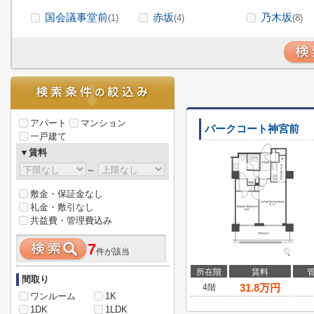
国会議事堂前
赤坂
乃木坂
(1)
(4)
(8)
アパート
マンション
パークコート神宮前
一戸建て
▼賃料
～
敷金・保証金なし
礼金・敷引なし
共益費・管理費込み
7
件が該当
所在階
賃料
間取り
31.8
万円
4階
ワンルーム
1K
1DK
1LDK