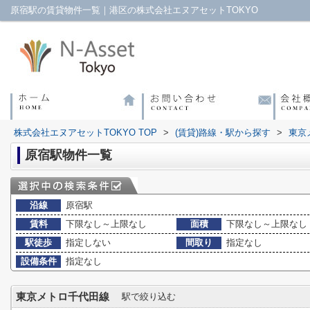
原宿駅の賃貸物件一覧｜港区の株式会社エヌアセットTOKYO
株式会社エヌアセットTOKYO TOP
>
(賃貸)路線・駅から探す
>
東京
原宿駅物件一覧
沿線
原宿駅
賃料
下限なし～上限なし
面積
下限なし～上限なし
駅徒歩
指定しない
間取り
指定なし
設備条件
指定なし
東京メトロ千代田線
駅で絞り込む