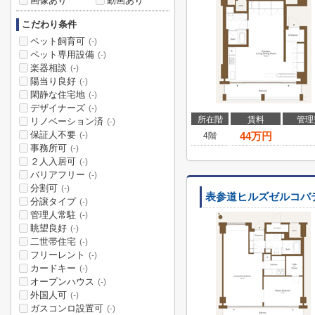
画像あり
動画あり
こだわり条件
ペット飼育可
(-)
ペット専用設備
(-)
楽器相談
(-)
陽当り良好
(-)
閑静な住宅地
(-)
デザイナーズ
(-)
所在階
賃料
管理
リノベーション済
(-)
保証人不要
44
万円
(-)
4階
事務所可
(-)
２人入居可
(-)
バリアフリー
(-)
分割可
(-)
表参道ヒルズゼルコバ
分譲タイプ
(-)
管理人常駐
(-)
眺望良好
(-)
二世帯住宅
(-)
フリーレント
(-)
カードキー
(-)
オープンハウス
(-)
外国人可
(-)
ガスコンロ設置可
(-)