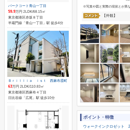
パークコート青山一丁目
※写真や図と実際の現状とが異
59.9
万円 2LDK/68.15㎡
【外観】
東京都港区赤坂８丁目
半蔵門線「青山一丁目」駅 徒歩4分
Ｂｒｉｌｌｉａ ｉｓｔ 西麻布霞町
63
万円 2LDK/110.83㎡
東京都港区西麻布４丁目
日比谷線「広尾」駅 徒歩10分
ポイント・特徴
ウォークインクロゼット