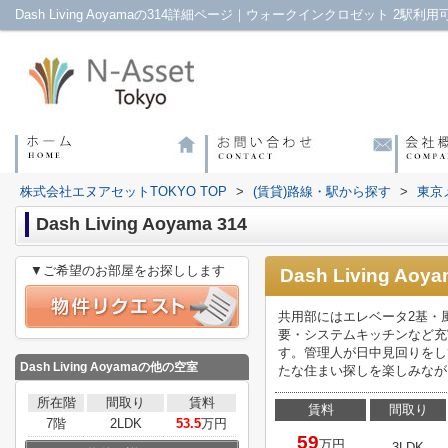
株式会社エヌアセットTOKYO TOP
>
(賃貸)路線・駅から探す
>
東京
Dash Living Aoyama 314
▼ご希望のお部屋をお探しします
Dash Living Aoy
共用部にはエレベータ2基・
要・システムキッチンなど充
す。管理人が日中見回りをし
Dash Living Aoyama
の他の空室
たな住まい探しを楽しみなが
所在階
間取り
賃料
賃料
間取り
7階
2LDK
53.5
万円
59
万円
3LDK