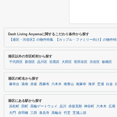
Dash Living Aoyamaに関するこだわり条件から探す
【港区・渋谷区】の物件特集
【カップル・ファミリー向け】の物件特
港区以外の市区町村から探す
千代田区
新宿区
品川区
目黒区
大田区
世田谷区
渋谷区
板橋区
港区の町名から探す
麻布台
港南
赤坂
西麻布
六本木
南青山
南麻布
海岸
芝浦
白金
港区にある駅から探す
浜松町
田町
高輪ゲートウェイ
品川
赤坂見附
神谷町
六本木
広尾
大門
赤羽橋
三田
泉岳寺
高輪台
竹芝
芝浦ふ頭