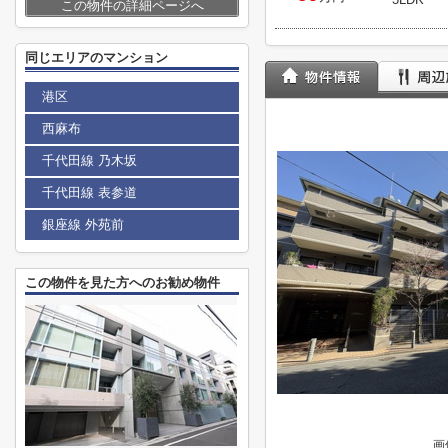
この物件の詳細ページへ
同じエリアのマンション
港区
西麻布
千代田線 乃木坂
千代田線 表参道
銀座線 外苑前
この物件を見た方へのお勧め物件
画