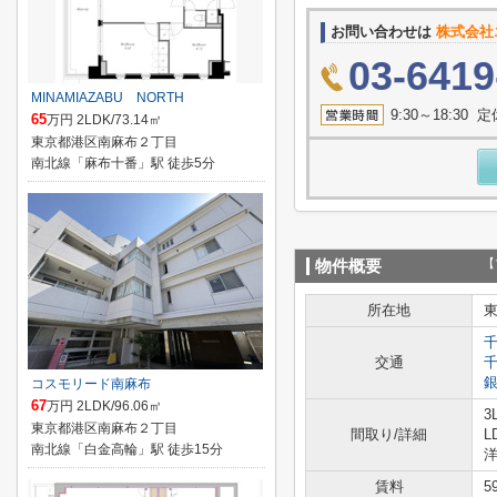
お問い合わせは
株式会社
03-6419
MINAMIAZABU NORTH
9:30～18:3
65
万円 2LDK/73.14㎡
東京都港区南麻布２丁目
南北線「麻布十番」駅 徒歩5分
【
物件概要
所在地
交通
コスモリード南麻布
67
万円 2LDK/96.06㎡
3
東京都港区南麻布２丁目
間取り/詳細
L
南北線「白金高輪」駅 徒歩15分
洋
賃料
5