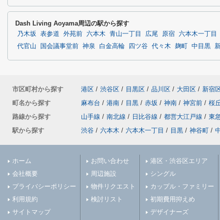
Dash Living Aoyama周辺の駅から探す
乃木坂
表参道
外苑前
六本木
青山一丁目
広尾
原宿
六本木一丁目
代官山
国会議事堂前
神泉
白金高輪
四ツ谷
代々木
麹町
中目黒
市区町村から探す
港区
/
渋谷区
/
目黒区
/
品川区
/
大田区
/
新宿
町名から探す
麻布台
/
港南
/
目黒
/
赤坂
/
神南
/
神宮前
/
桜
路線から探す
山手線
/
南北線
/
日比谷線
/
都営大江戸線
/
東
駅から探す
渋谷
/
六本木
/
六本木一丁目
/
目黒
/
神谷町
/
ホーム
お問い合わせ
港区・渋谷区エリア
会社概要
周辺施設
シングル
プライバシーポリシー
物件リクエスト
カップル・ファミリー
利用規約
検討リスト
初期費用抑えめ
サイトマップ
デザイナーズ