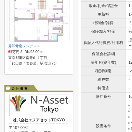
敷金/礼金/保証金
1
更新料
1
権利金/雑費
-/-
保険加入/料金
有
必
保証人代行義務/利用料
～
秀和青南レジデンス
69
万円 3LDK/93.00㎡
保証会社詳細
-
東京都港区南青山４丁目
築年月(築年数)
1
千代田線「表参道」駅 徒歩7分
種別/構造
総戸数
-
特優賃
-
物件番号
1
株式会社エヌアセットTOKYO
設備条件
〒107-0062