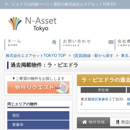
ラ・ピエドラの詳細ページ｜港区の株式会社エヌアセットTOKYO
株式会社エヌアセットTOKYO TOP
>
(賃貸)路線・駅から探す
>
東京
過去掲載物件：ラ・ピエドラ
▼ご希望の物件をお探しします
ラ・ピエドラ
の過
所在地
東京都
港区
東麻布
２丁目33-
同じエリアの物件
2
港区
物件情報
周辺
東麻布