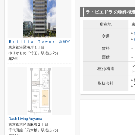
ラ・ピエドラ
の物件概
所在地
交通
Ｂｒｉｌｌｉａ Ｔｏｗｅｒ 浜離宮
東京都港区海岸１丁目
賃料
-
ゆりかもめ「竹芝」駅 徒歩2分
面積
-
築2年
マ
種別/構造
取扱会社
Dash Living Aoyama
東京都港区西麻布２丁目
千代田線「乃木坂」駅 徒歩7分