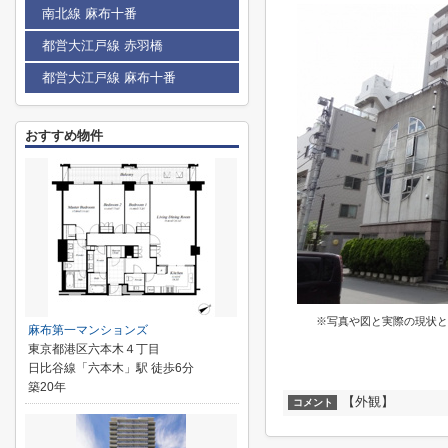
南北線 麻布十番
都営大江戸線 赤羽橋
都営大江戸線 麻布十番
おすすめ物件
※写真や図と実際の現状と
麻布第一マンションズ
東京都港区六本木４丁目
日比谷線「六本木」駅 徒歩6分
築20年
【外観】
コメント