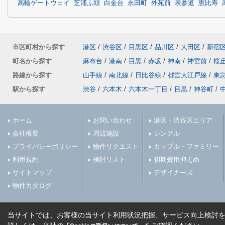
高輪ゲートウェイ
芝浦ふ頭
白金台
永田町
外苑前
表参道
恵比寿
市区町村から探す
港区
/
渋谷区
/
目黒区
/
品川区
/
大田区
/
新宿
町名から探す
麻布台
/
港南
/
目黒
/
赤坂
/
神南
/
神宮前
/
桜
路線から探す
山手線
/
南北線
/
日比谷線
/
都営大江戸線
/
東
駅から探す
渋谷
/
六本木
/
六本木一丁目
/
目黒
/
神谷町
/
ホーム
お問い合わせ
港区・渋谷区エリア
会社概要
周辺施設
シングル
プライバシーポリシー
物件リクエスト
カップル・ファミリー
利用規約
検討リスト
初期費用抑えめ
サイトマップ
デザイナーズ
物件カタログ
当サイトでは、お客様の当サイト利用状況把握、サービス向上検討を目