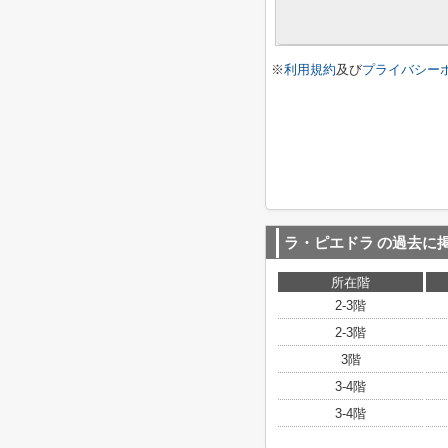
※
利用規約
及び
プライバシー
ラ・ピエドラ
の過去に
所在階
2-3階
2-3階
3階
3-4階
3-4階