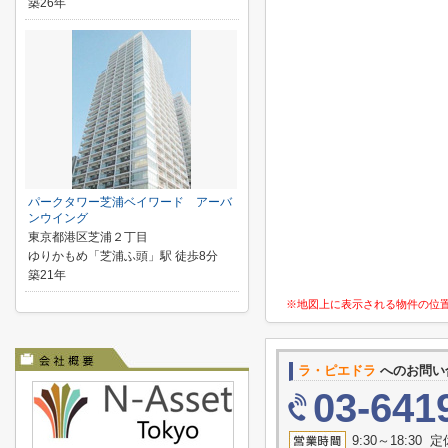
築26年
パークタワー芝浦ベイワード アーバ
ンウイング
東京都港区芝浦２丁目
ゆりかもめ「芝浦ふ頭」駅 徒歩8分
築21年
※地図上に表示される物件の位
ラ・ピエドラ
へのお問い
03-641
9:30～18:3