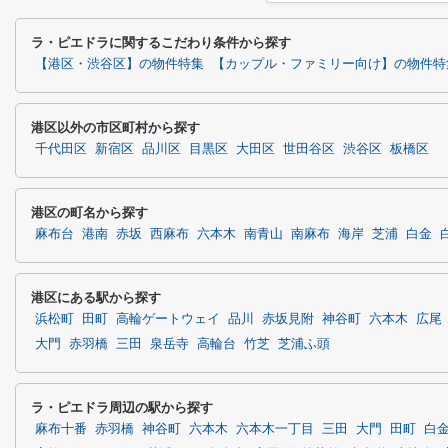
ラ・ピエドラに関するこだわり条件から探す
【港区・渋谷区】の物件特集
【カップル・ファミリー向け】の物件特
港区以外の市区町村から探す
千代田区
新宿区
品川区
目黒区
大田区
世田谷区
渋谷区
板橋区
港区の町名から探す
麻布台
港南
赤坂
西麻布
六本木
南青山
南麻布
海岸
芝浦
白金
港区にある駅から探す
浜松町
田町
高輪ゲートウェイ
品川
赤坂見附
神谷町
六本木
広尾
大門
赤羽橋
三田
泉岳寺
高輪台
竹芝
芝浦ふ頭
ラ・ピエドラ周辺の駅から探す
麻布十番
赤羽橋
神谷町
六本木
六本木一丁目
三田
大門
田町
白