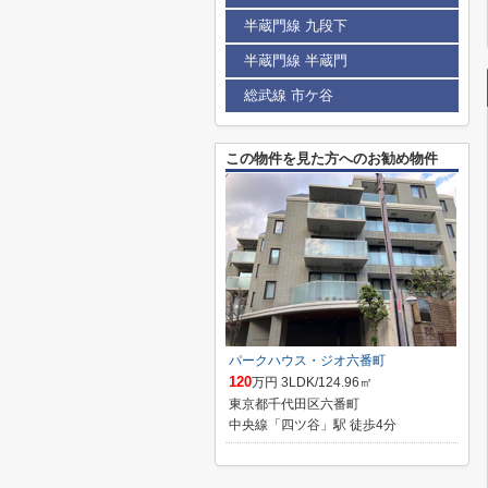
半蔵門線 九段下
半蔵門線 半蔵門
総武線 市ケ谷
この物件を見た方へのお勧め物件
パークハウス・ジオ六番町
120
万円 3LDK/124.96㎡
東京都千代田区六番町
中央線「四ツ谷」駅 徒歩4分