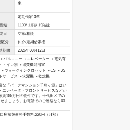
東
間
定期借家 3年
/階建
1103/ 11階/ 15階建
能日
空家/相談
貸区分
仲介/定期借家権
効期限
2026年08月12日
バルコニー
エレベーター
電気有
・トイレ別
追焚機能浴室
ウォークインクロゼット
CS
BS
トサービス
洗濯機
乾燥機
適な「パークマンション千鳥ヶ淵」はい
・エレベータ・フロントサービスなどが
賃185万円の物件です。千代田区での
せましょう。お電話でのご連絡なら03-
0円 口座振替事務手数料:220円（月額）