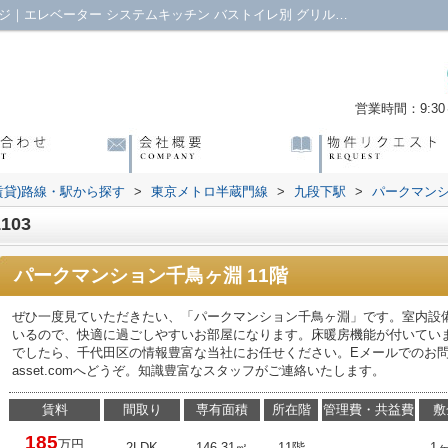
パークマンション千鳥ヶ淵の1103詳細ページ｜エレベーター システムキッチン バストイレ別 グリル付 フロントサービス｜港区の株式会社エヌアセットTOKYO
営業時間：9:30～
賃貸)路線・駅から探す
>
東京メトロ半蔵門線
>
九段下駅
>
パークマン
103
パークマンション千鳥ヶ淵 11階
ぜひ一度見ていただきたい、「パークマンション千鳥ヶ淵」です。室内設
いるので、快適に過ごしやすいお部屋になります。床暖房機能が付いてい
でしたら、千代田区の情報豊富な当社にお任せください。Eメールでのお問い合わ
asset.comへどうぞ。知識豊富なスタッフがご連絡いたします。
賃料
間取り
専有面積
所在階
管理費・共益費
敷
185
万円
2LDK
146.31㎡
11階
-
1