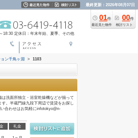
最終更新：2026年08月07日
01
00
件
件
最近見た物件
検討リスト
18:30
定休日：年末年始、夏季、その他
ション千鳥ヶ淵
>
1103
備は洗面所独立・浴室乾燥機などが揃って
ます。半蔵門線九段下周辺で賃貸をお探し
せはお気軽にinfotokyo@n-
金
礼金
ヶ月
1ヶ月