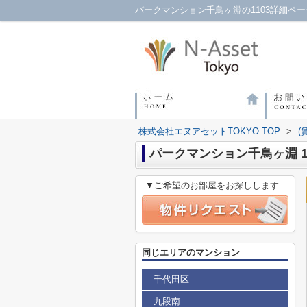
株式会社エヌアセットTOKYO TOP
>
(
パークマンション千鳥ヶ淵 1
▼ご希望のお部屋をお探しします
同じエリアのマンション
千代田区
九段南