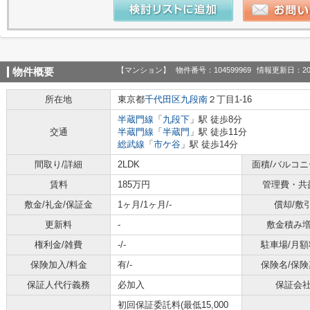
【マンション】
物件番号：104599969
情報更新日：20
物件概要
所在地
東京都
千代田区
九段南
２丁目1-16
半蔵門線
「
九段下
」駅 徒歩8分
交通
半蔵門線
「
半蔵門
」駅 徒歩11分
総武線
「
市ケ谷
」駅 徒歩14分
間取り/詳細
2LDK
面積/バルコ
賃料
185万円
管理費・共
敷金/礼金/保証金
1ヶ月/1ヶ月/-
償却/敷
更新料
-
敷金積み
権利金/雑費
-/-
駐車場/月額
保険加入/料金
有/-
保険名/保険
保証人代行義務
必加入
保証会
初回保証委託料(最低15,000