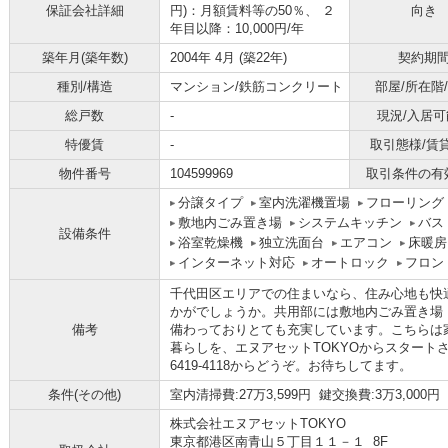
保証会社詳細
円)：月額賃料等の50％、 ２
向き
年目以降：10,000円/年
築年月(築年数)
2004年 4月 (築22年)
契約期
種別/構造
マンション/鉄筋コンクリート
部屋/所在階
総戸数
-
現況/入居可
特優賃
-
取引態様/賃
物件番号
104599969
取引条件の有
分譲タイプ
室内洗濯機置場
フローリング
敷地内ごみ置き場
システムキッチン
バス
設備条件
浴室乾燥機
独立洗面台
エアコン
床暖房
インターネット対応
オートロック
フロン
千代田区エリアでの住まいなら、住み心地も快
かがでしょうか。共用部には敷地内ごみ置き場
備考
備わっておりとても充実しています。こちらは家
暮らしを、エヌアセットTOKYOからスタートさ
6419-4118からどうぞ。お待ちしてます。
条件(その他)
室内清掃費:27万3,599円 鍵交換費:3万3,00
株式会社エヌアセットTOKYO
東京都港区南青山５丁目１１－１ 8F