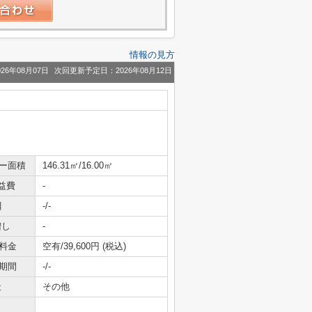
情報の見方
26年08月07日
次回更新予定日：2026年08月12日
ニー面積
146.31㎡/16.00㎡
益費
-
引
-/-
増し
-
料金
空有/39,600円 (税込)
期間
-/-
社
その他