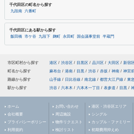
千代田区の町名から探す
九段南
六番町
千代田区にある駅から探す
飯田橋
市ケ谷
九段下
麹町
永田町
国会議事堂前
半蔵門
市区町村から探す
港区
/
渋谷区
/
目黒区
/
品川区
/
大田区
/
新宿
町名から探す
麻布台
/
港南
/
目黒
/
渋谷
/
赤坂
/
神南
/
神宮
路線から探す
山手線
/
日比谷線
/
南北線
/
都営大江戸線
/
東
駅から探す
渋谷
/
六本木
/
六本木一丁目
/
表参道
/
目黒
/
ホーム
お問い合わせ
港区・渋谷区エリア
会社概要
周辺施設
シングル
プライバシーポリシー
物件リクエスト
カップル・ファミリー
利用規約
検討リスト
初期費用抑えめ