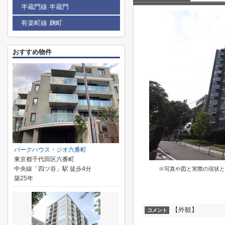
半蔵門線 半蔵門
有楽町線 麹町
おすすめ物件
パークハウス・ジオ六番町
東京都千代田区六番町
中央線「四ツ谷」駅 徒歩4分
※写真や図と実際の現状と
築25年
【外観】
コメント