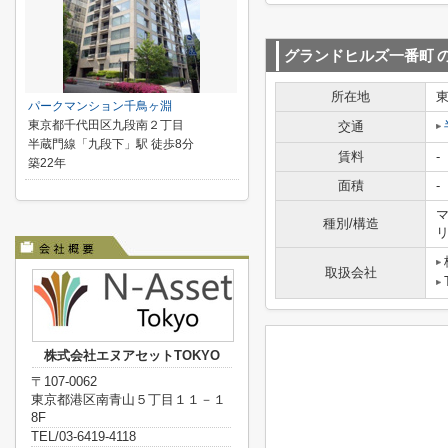
グランドヒルズ一番町
所在地
パークマンション千鳥ヶ淵
東京都千代田区九段南２丁目
交通
半蔵門線「九段下」駅 徒歩8分
賃料
-
築22年
面積
-
マ
種別/構造
取扱会社
株式会社エヌアセットTOKYO
〒107-0062
東京都港区南青山５丁目１１－１
8F
TEL/03-6419-4118