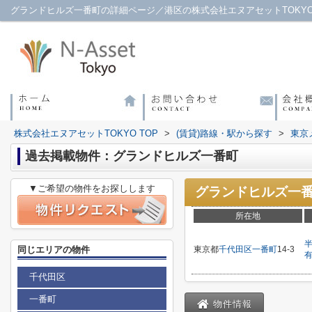
グランドヒルズ一番町の詳細ページ／港区の株式会社エヌアセットTOKY
株式会社エヌアセットTOKYO TOP
>
(賃貸)路線・駅から探す
>
東京
過去掲載物件：グランドヒルズ一番町
▼ご希望の物件をお探しします
グランドヒルズ一
所在地
同じエリアの物件
東京都
千代田区
一番町
14-3
千代田区
一番町
物件情報